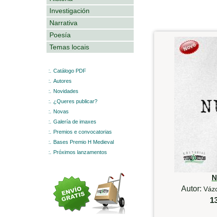
Investigación
Narrativa
Poesía
Temas locais
:.
Catálogo PDF
:.
Autores
:.
Novidades
:.
¿Queres publicar?
:.
Novas
:.
Galería de imaxes
:.
Premios e convocatorias
:.
Bases Premio H Medieval
:.
Próximos lanzamentos
N
Autor:
Vázq
1