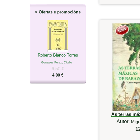
>
Ofertas e promocións
Roberto Blanco Torres
González Pérez, Clodio
6,50 €
4,00 €
As terras má
Autor:
Migu
1