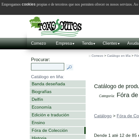
Empregamos
cookies
propias e de terceiros que nos permiten ofrecer os nosos servizos. A
Comezo
Empresa
Tenda
Clientes
Axuda
::
Comezo
>
Catálogo en liña
>
Fór
Procurar:
Catálogo en liña:
Banda deseñada
Catálogo de produ
Biografías
Fóra de
Categoría:
Delfín
Economía
Edición e tradución
Catálogo
>
Fóra de Co
Ensino
Fóra de Colección
Dende 1 até 12 de 85
Historia