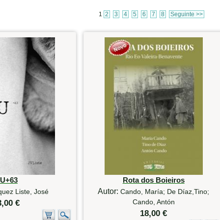
1
2
3
4
5
6
7
8
Seguinte >>
U+63
Rota dos Boieiros
Autor:
uez Liste, José
Cando, María; De Díaz,Tino;
Cando, Antón
3,00 €
18,00 €