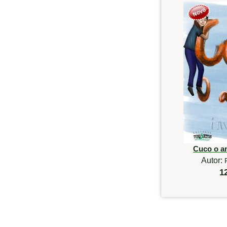
Cuco o am
Autor:
1