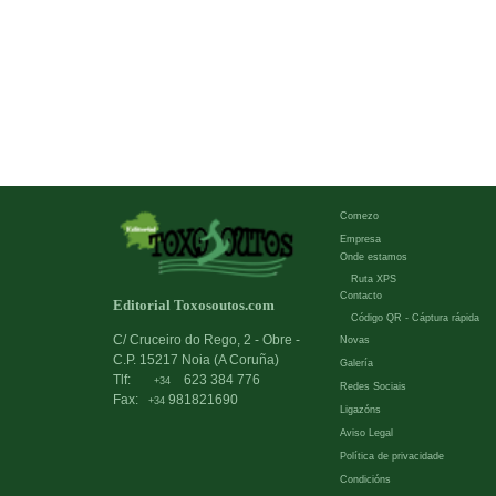
Comezo
Empresa
Onde estamos
Ruta XPS
Contacto
Editorial Toxosoutos.com
Código QR - Cáptura rápida
C/ Cruceiro do Rego, 2 - Obre -
Novas
C.P. 15217 Noia (A Coruña)
Galería
Tlf:
623 384 776
+34
Redes Sociais
Fax:
981821690
+34
Ligazóns
Aviso Legal
Política de privacidade
Condicións