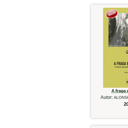
A fraga 
Autor:
ALONSO
2