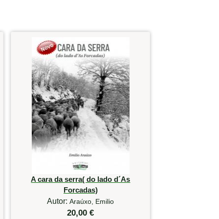
A cara da serra( do lado d´As
Forcadas)
Autor:
Araúxo, Emilio
20,00 €