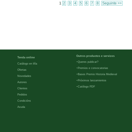
1
2
3
4
5
6
7
8
Seguinte >>
Outros productos e servizos
Tenda online
-
Queres publicar?
Catálogo en liña
-
Premios e convocatorias
Ofertas
-
Bases Premio Historia Medieval
Novedades
-
Próximos lanzamientos
Autores
-
Católogo PDF
Clientes
Pedidos
Condicións
Axuda