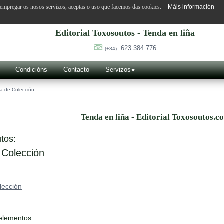
o empregar os nosos servizos, aceptas o uso que facemos das cookies.
Máis información
Editorial Toxosoutos - Tenda en liña
623 384 776
(+34)
Condicións
Contacto
Servizos
a de Colección
Tenda en liña - Editorial Toxosoutos.c
tos:
 Colección
lección
 elementos