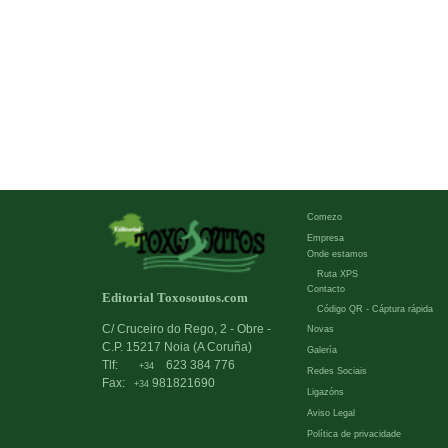
Comezo
Empresa
Onde estamos
Ruta XPS
Contacto
Editorial Toxosoutos.com
Código QR - Cáptura rápida
C/ Cruceiro do Rego, 2 - Obre -
Novas
C.P. 15217 Noia (A Coruña)
Galería
Tlf:
623 384 776
+34
Redes Sociais
Fax:
981821690
+34
Ligazóns
Aviso Legal
Política de privacidade