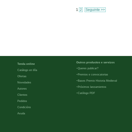
1
2
Seguinte >>
Outros productos e servizos
Tenda online
-
Queres publicar?
Catálogo en liña
-
Premios e convocatorias
Ofertas
-
Bases Premio Historia Medieval
Novedades
-
Próximos lanzamientos
Autores
-
Católogo PDF
Clientes
Pedidos
Condicións
Axuda