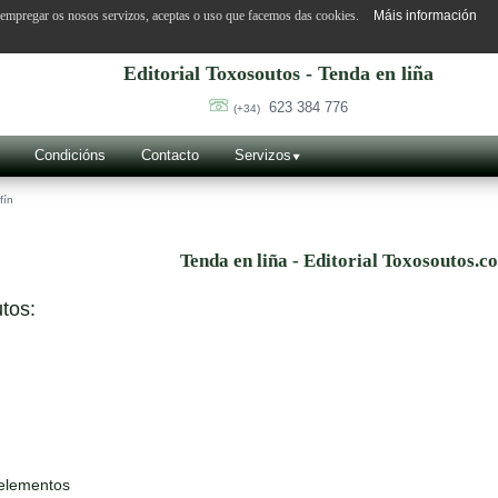
o empregar os nosos servizos, aceptas o uso que facemos das cookies.
Máis información
Editorial Toxosoutos - Tenda en liña
623 384 776
(+34)
Condicións
Contacto
Servizos
fín
Tenda en liña - Editorial Toxosoutos.c
tos:
 elementos