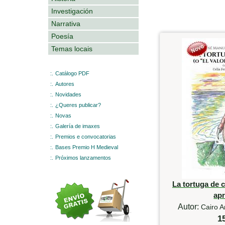
Investigación
Narrativa
Poesía
Temas locais
:.
Catálogo PDF
:.
Autores
:.
Novidades
:.
¿Queres publicar?
:.
Novas
:.
Galería de imaxes
:.
Premios e convocatorias
:.
Bases Premio H Medieval
:.
Próximos lanzamentos
La tortuga de c
ap
Autor:
Cairo A
1