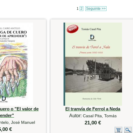
1
2
Seguinte >>
uero o "El valor de
El tranvía de Ferrol a Neda
render"
Autor:
Casal Pita, Tomás
ntelo, José Manuel
21,00 €
5,00 €