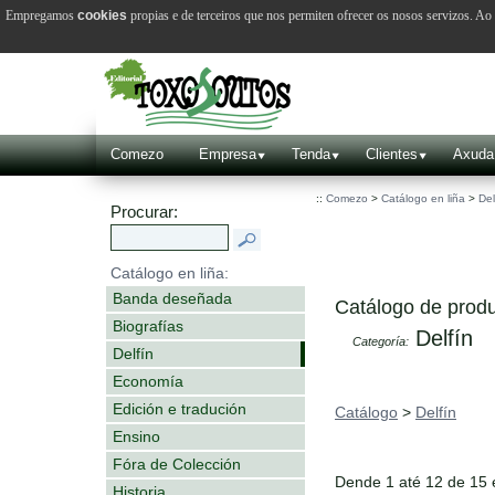
Empregamos
cookies
propias e de terceiros que nos permiten ofrecer os nosos servizos. A
Comezo
Empresa
Tenda
Clientes
Axuda
::
Comezo
>
Catálogo en liña
>
Del
Procurar:
Catálogo en liña:
Banda deseñada
Catálogo de produ
Biografías
Delfín
Categoría:
Delfín
Economía
Edición e tradución
Catálogo
>
Delfín
Ensino
Fóra de Colección
Dende 1 até 12 de 15
Historia