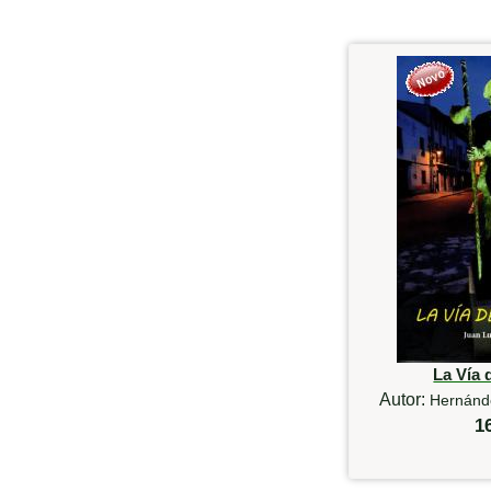
La Vía 
Autor:
Hernánde
1