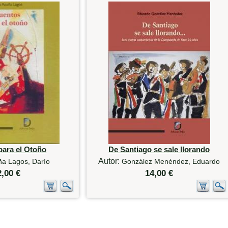
para el Otoño
De Santiago se sale llorando
Autor:
ña Lagos, Darío
González Menéndez, Eduardo
2,00 €
14,00 €