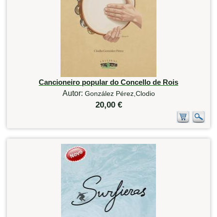
Cancioneiro popular do Concello de Rois
Autor:
González Pérez,Clodio
20,00 €