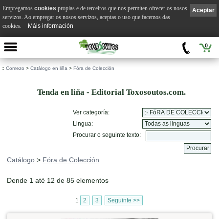
Empregamos
cookies
propias e de terceiros que nos permiten ofrecer os nosos
Aceptar
servizos. Ao empregar os nosos servizos, aceptas o uso que facemos das
cookies.
Máis información
0
::
Comezo
>
Catálogo en liña
>
Fóra de Colección
Tenda en liña - Editorial Toxosoutos.com.
Ver categoría:
Lingua:
Procurar o seguinte texto:
Catálogo
>
Fóra de Colección
Dende 1 até 12 de 85 elementos
1
2
3
Seguinte >>