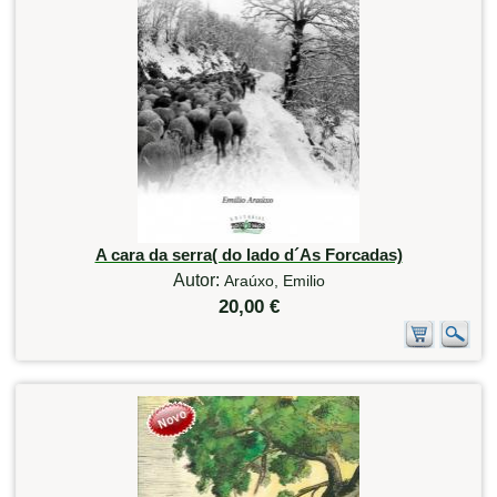
A cara da serra( do lado d´As Forcadas)
Autor:
Araúxo, Emilio
20,00 €