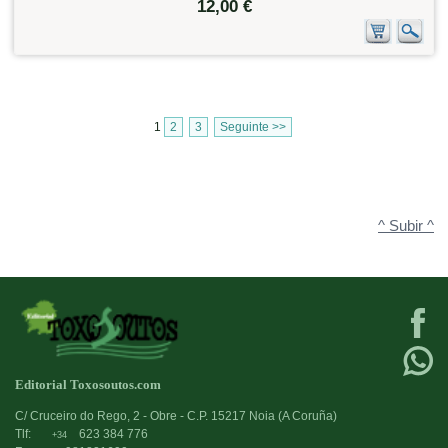
12,00 €
1
2
3
Seguinte >>
^ Subir ^
Editorial Toxosoutos.com
C/ Cruceiro do Rego, 2 - Obre - C.P. 15217 Noia (A Coruña)
Tlf:
623 384 776
+34