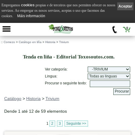
Empregamos
cookies
propias e de terceiros que nos permiten ofrecer os nosos
Aceptar
servizos. Ao empregar os nosos servizos, aceptas o uso que facemos das
cookies.
Máis información
0
::
Comezo
>
Catálogo en liña
>
Historia
>
Trivium
Tenda en liña - Editorial Toxosoutos.com.
Ver categoría:
Lingua:
Procurar o seguinte texto:
Catálogo
>
Historia
>
Trivium
Dende 1 até 12 de 59 elementos
1
2
3
Seguinte >>