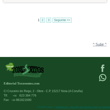
1
2
3
Seguinte >>
^ Subir ^
Editorial Toxosoutos.com
C/ Cruceiro do Rego, 2 - Obre - C.P. 15217 Noia (A Coruña)
Tlf:
623 384 776
+34
Fax:
981821690
+34
Deseño web:->
kantaronet - Deseño de páxinas web en Galicia