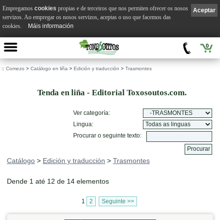
Empregamos
cookies
propias e de terceiros que nos permiten ofrecer os nosos
Aceptar
servizos. Ao empregar os nosos servizos, aceptas o uso que facemos das
cookies.
Máis información
0
::
Comezo
>
Catálogo en liña
>
Edición y traducción
>
Trasmontes
Tenda en liña - Editorial Toxosoutos.com.
Ver categoría:
Lingua:
Procurar o seguinte texto:
Catálogo
>
Edición y traducción
>
Trasmontes
Dende 1 até 12 de 14 elementos
1
2
Seguinte >>