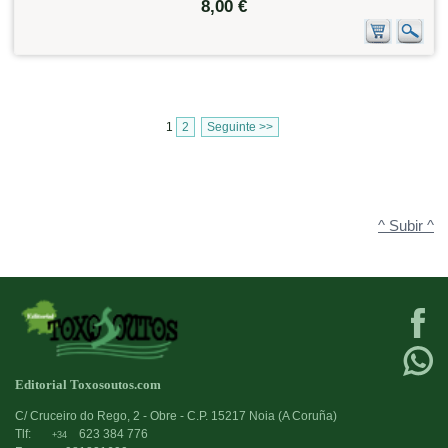
8,00 €
1
2
Seguinte >>
^ Subir ^
Editorial Toxosoutos.com
C/ Cruceiro do Rego, 2 - Obre - C.P. 15217 Noia (A Coruña)
Tlf:
623 384 776
+34