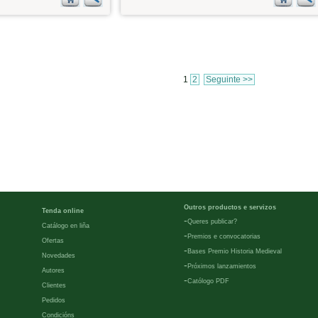
1
2
Seguinte >>
Outros productos e servizos
Tenda online
-
Queres publicar?
Catálogo en liña
-
Premios e convocatorias
Ofertas
-
Bases Premio Historia Medieval
Novedades
-
Próximos lanzamientos
Autores
-
Católogo PDF
Clientes
Pedidos
Condicións