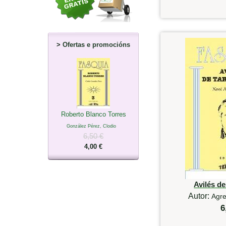
>
Ofertas e promocións
Roberto Blanco Torres
González Pérez, Clodio
6,50 €
4,00 €
Avilés d
Autor:
Agre
6