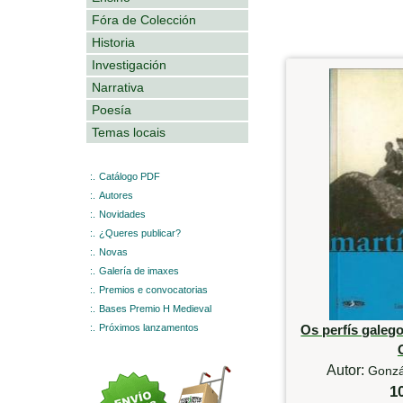
Fóra de Colección
Historia
Investigación
Narrativa
Poesía
Temas locais
:.
Catálogo PDF
:.
Autores
:.
Novidades
:.
¿Queres publicar?
:.
Novas
:.
Galería de imaxes
:.
Premios e convocatorias
:.
Bases Premio H Medieval
:.
Próximos lanzamentos
Os perfís galeg
Autor:
Gonzá
1