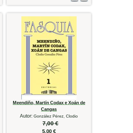
Meendiño, Martín Codax e Xoán de
Cangas
Autor:
González Pérez, Clodio
7,00 €
5,00 €