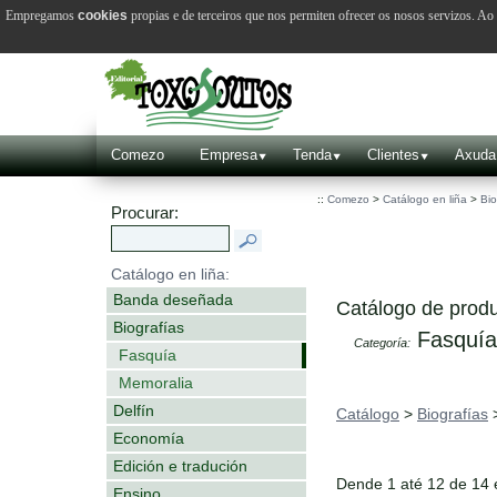
Empregamos
cookies
propias e de terceiros que nos permiten ofrecer os nosos servizos. A
Comezo
Empresa
Tenda
Clientes
Axuda
::
Comezo
>
Catálogo en liña
>
Bio
Procurar:
Catálogo en liña:
Banda deseñada
Catálogo de produ
Biografías
Fasquía
Categoría:
Fasquía
Memoralia
Delfín
Catálogo
>
Biografías
Economía
Edición e tradución
Dende 1 até 12 de 14
Ensino