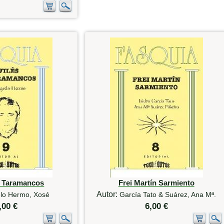
e Taramancos
Frei Martín Sarmiento
Autor:
lo Hermo, Xosé
García Tato & Suárez, Ana Mª.
,00 €
6,00 €