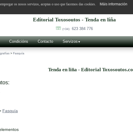
o empregar os nosos servizos, aceptas o uso que facemos das cookies.
Máis información
Editorial Toxosoutos - Tenda en liña
623 384 776
(+34)
Condicións
Contacto
Servizos
grafías
>
Fasquía
Tenda en liña - Editorial Toxosoutos.c
tos:
>
Fasquía
 elementos