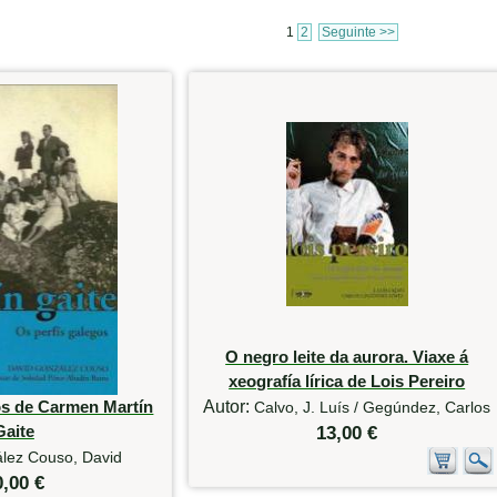
1
2
Seguinte >>
O negro leite da aurora. Viaxe á
xeografía lírica de Lois Pereiro
os de Carmen Martín
Autor:
Calvo, J. Luís / Gegúndez, Carlos
Gaite
13,00 €
lez Couso, David
0,00 €