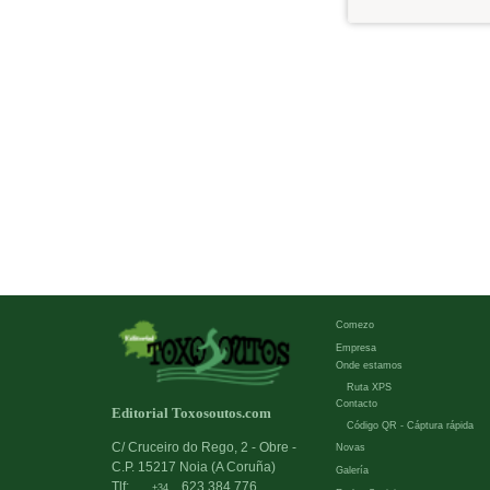
Comezo
Empresa
Onde estamos
Ruta XPS
Contacto
Editorial Toxosoutos.com
Código QR - Cáptura rápida
C/ Cruceiro do Rego, 2 - Obre -
Novas
C.P. 15217 Noia (A Coruña)
Galería
Tlf:
623 384 776
+34