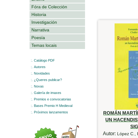
Fóra de Colección
Historia
Investigación
Narrativa
Poesía
Temas locais
:.
Catálogo PDF
:.
Autores
:.
Novidades
:.
¿Queres publicar?
:.
Novas
:.
Galería de imaxes
:.
Premios e convocatorias
:.
Bases Premio H Medieval
:.
Próximos lanzamentos
ROMÁN MARTÍ
UN HACENDIS
SIG
Autor:
López C., 