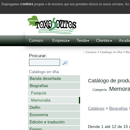
Empregamos
cookies
propias e de terceiros que nos permiten ofrecer os nosos servizos. A
Comezo
Empresa
Tenda
Clientes
Axuda
::
Comezo
>
Catálogo en liña
>
Bio
Procurar:
Catálogo en liña:
Banda deseñada
Catálogo de produ
Biografías
Memoral
Categoría:
Fasquía
Memoralia
Delfín
Catálogo
>
Biografías
Economía
Edición e tradución
Dende 1 até 12 de 15
Ensino