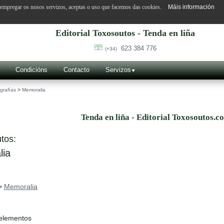
o empregar os nosos servizos, aceptas o uso que facemos das cookies.
Máis información
Editorial Toxosoutos - Tenda en liña
623 384 776
(+34)
Condicións
Contacto
Servizos
grafías
>
Memoralia
Tenda en liña - Editorial Toxosoutos.c
tos:
ia
>
Memoralia
 elementos