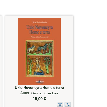
Uxío Novoneyra Home e terra
Autor:
García, Xosé Lois
15,00 €