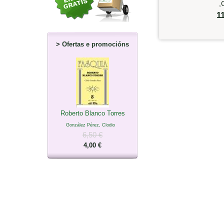
,
1
>
Ofertas e promocións
Roberto Blanco Torres
González Pérez, Clodio
6,50 €
4,00 €