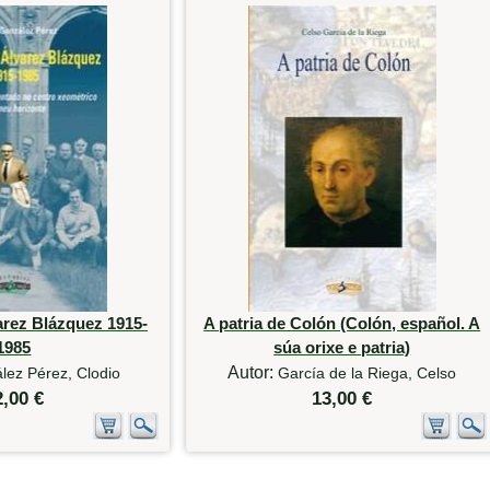
arez Blázquez 1915-
A patria de Colón (Colón, español. A
1985
súa orixe e patria)
Autor:
lez Pérez, Clodio
García de la Riega, Celso
2,00 €
13,00 €