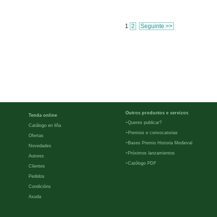
1
2
Seguinte >>
Outros productos e servizos
Tenda online
-
Queres publicar?
Catálogo en liña
-
Premios e convocatorias
Ofertas
-
Bases Premio Historia Medieval
Novedades
-
Próximos lanzamientos
Autores
-
Católogo PDF
Clientes
Pedidos
Condicións
Axuda