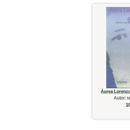
Áurea Lorenzo
Autor:
M
1