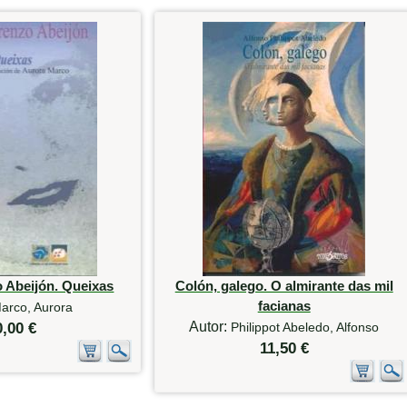
 Abeijón. Queixas
Colón, galego. O almirante das mil
facianas
arco, Aurora
Autor:
0,00 €
Philippot Abeledo, Alfonso
11,50 €