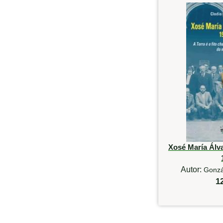
Xosé María Álv
Autor:
Gonzá
1