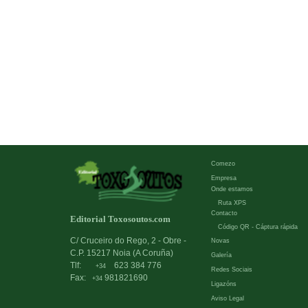
Comezo
Empresa
Onde estamos
Ruta XPS
Contacto
Editorial Toxosoutos.com
Código QR - Cáptura rápida
C/ Cruceiro do Rego, 2 - Obre -
Novas
C.P. 15217 Noia (A Coruña)
Galería
Tlf:
623 384 776
+34
Redes Sociais
Fax:
981821690
+34
Ligazóns
Aviso Legal