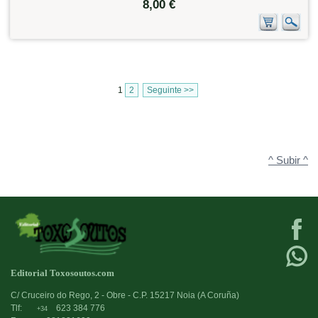
8,00 €
1
2
Seguinte >>
^ Subir ^
Editorial Toxosoutos.com
C/ Cruceiro do Rego, 2 - Obre - C.P. 15217 Noia (A Coruña)
Tlf:
623 384 776
+34