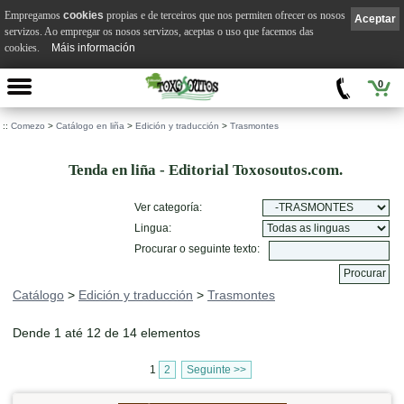
Empregamos
cookies
propias e de terceiros que nos permiten ofrecer os nosos
Aceptar
servizos. Ao empregar os nosos servizos, aceptas o uso que facemos das
cookies.
Máis información
0
::
Comezo
>
Catálogo en liña
>
Edición y traducción
>
Trasmontes
Tenda en liña - Editorial Toxosoutos.com.
Ver categoría:
Lingua:
Procurar o seguinte texto:
Catálogo
>
Edición y traducción
>
Trasmontes
Dende 1 até 12 de 14 elementos
1
2
Seguinte >>