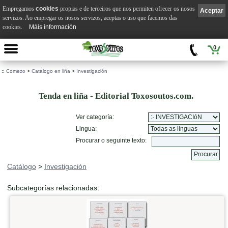
Empregamos
cookies
propias e de terceiros que nos permiten ofrecer os nosos
Aceptar
servizos. Ao empregar os nosos servizos, aceptas o uso que facemos das
cookies.
Máis información
0
::
Comezo
>
Catálogo en liña
>
Investigación
Tenda en liña - Editorial Toxosoutos.com.
Ver categoría:
Lingua:
Procurar o seguinte texto:
Catálogo
>
Investigación
Subcategorías relacionadas: