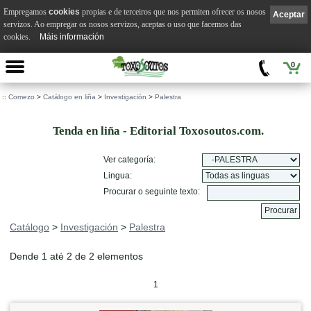
Empregamos
cookies
propias e de terceiros que nos permiten ofrecer os nosos
Aceptar
servizos. Ao empregar os nosos servizos, aceptas o uso que facemos das
cookies.
Máis información
0
::
Comezo
>
Catálogo en liña
>
Investigación
>
Palestra
Tenda en liña - Editorial Toxosoutos.com.
Ver categoría:
Lingua:
Procurar o seguinte texto:
Catálogo
>
Investigación
>
Palestra
Dende 1 até 2 de 2 elementos
1