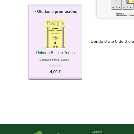
>
Ofertas e promocións
Investigac
Dende 0 até 0 de 0 el
Roberto Blanco Torres
González Pérez, Clodio
6,50 €
4,00 €
Comezo