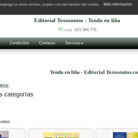
o empregar os nosos servizos, aceptas o uso que facemos das cookies.
Máis información
Editorial Toxosoutos - Tenda en liña
623 384 776
(+34)
Condicións
Contacto
Servizos
Tenda en liña - Editorial Toxosoutos.c
tos:
s categorías
nadas: