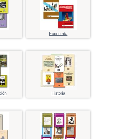
Economía
ción
Historia