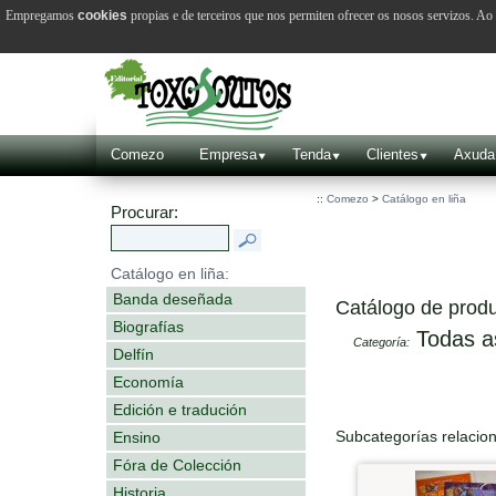
Empregamos
cookies
propias e de terceiros que nos permiten ofrecer os nosos servizos. A
Comezo
Empresa
Tenda
Clientes
Axuda
::
Comezo
>
Catálogo en liña
Procurar:
Catálogo en liña:
Banda deseñada
Catálogo de produ
Biografías
Todas a
Categoría:
Delfín
Economía
Edición e tradución
Subcategorías relacio
Ensino
Fóra de Colección
Historia