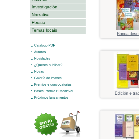
Investigación
Narrativa
Poesía
Temas locais
Banda dese
:.
Catálogo PDF
:.
Autores
:.
Novidades
:.
¿Queres publicar?
:.
Novas
:.
Galería de imaxes
:.
Premios e convocatorias
:.
Bases Premio H Medieval
Edición e tra
:.
Próximos lanzamentos