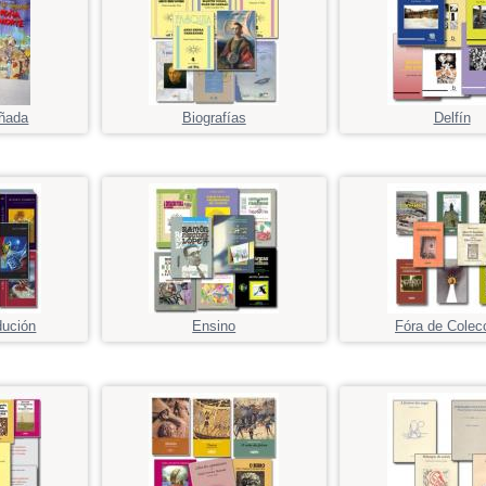
ñada
Biografías
Delfín
dución
Ensino
Fóra de Colec