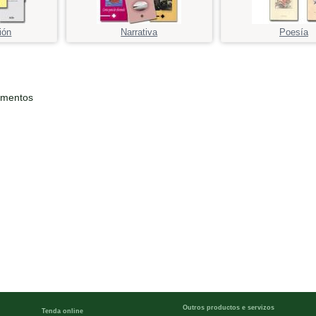
ión
Narrativa
Poesía
ementos
Outros productos e servizos
Tenda online