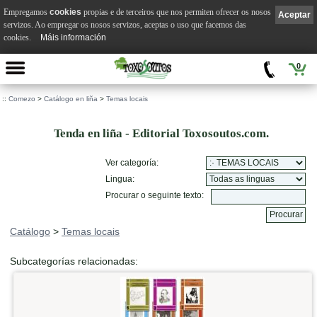
Empregamos
cookies
propias e de terceiros que nos permiten ofrecer os nosos
Aceptar
servizos. Ao empregar os nosos servizos, aceptas o uso que facemos das
cookies.
Máis información
0
::
Comezo
>
Catálogo en liña
>
Temas locais
Tenda en liña - Editorial Toxosoutos.com.
Ver categoría:
Lingua:
Procurar o seguinte texto:
Catálogo
>
Temas locais
Subcategorías relacionadas: