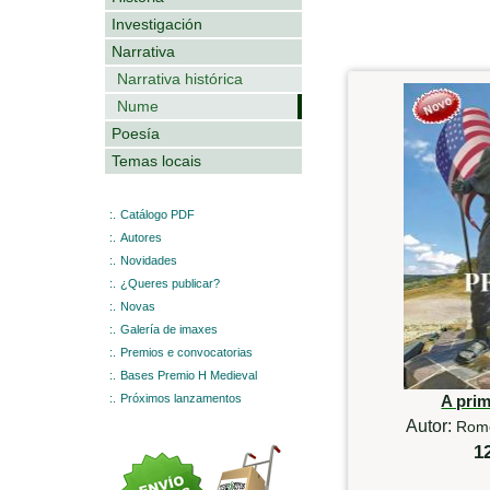
Investigación
Narrativa
Narrativa histórica
Nume
Poesía
Temas locais
:.
Catálogo PDF
:.
Autores
:.
Novidades
:.
¿Queres publicar?
:.
Novas
:.
Galería de imaxes
:.
Premios e convocatorias
:.
Bases Premio H Medieval
:.
Próximos lanzamentos
A pri
Autor:
Rome
1