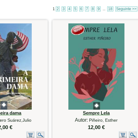
1
2
3
4
5
6
7
8
9
...
18
Seguinte >>
meira dama
Sempre Lela
Autor:
ro Suárez,Julio
Piñeiro, Esther
2,00 €
12,00 €