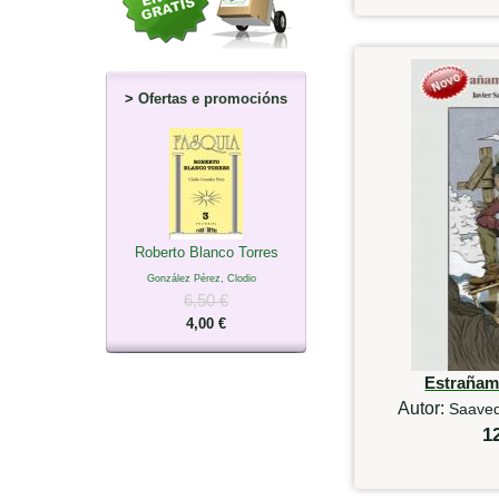
>
Ofertas e promocións
Roberto Blanco Torres
González Pérez, Clodio
6,50 €
4,00 €
Estrañam
Autor:
Saavedr
1