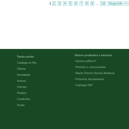
1
2
3
4
5
6
7
8
9
...
18
Seguinte >>
Outros productos e servizos
Tenda online
-
Queres publicar?
Catálogo en liña
-
Premios e convocatorias
Ofertas
-
Bases Premio Historia Medieval
Novedades
-
Próximos lanzamientos
Autores
-
Católogo PDF
Clientes
Pedidos
Condicións
Axuda