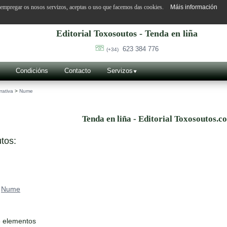
o empregar os nosos servizos, aceptas o uso que facemos das cookies.
Máis información
Editorial Toxosoutos - Tenda en liña
623 384 776
(+34)
Condicións
Contacto
Servizos
rativa
>
Nume
Tenda en liña - Editorial Toxosoutos.c
tos:
>
Nume
6 elementos