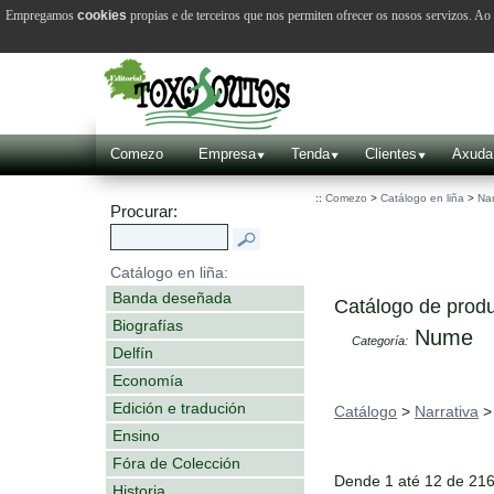
Empregamos
cookies
propias e de terceiros que nos permiten ofrecer os nosos servizos. A
Comezo
Empresa
Tenda
Clientes
Axuda
::
Comezo
>
Catálogo en liña
>
Nar
Procurar:
Catálogo en liña:
Banda deseñada
Catálogo de produ
Biografías
Nume
Categoría:
Delfín
Economía
Edición e tradución
Catálogo
>
Narrativa
Ensino
Fóra de Colección
Dende 1 até 12 de 21
Historia