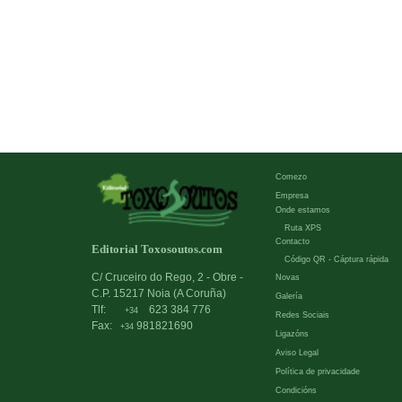
Comezo
Empresa
Onde estamos
Ruta XPS
Contacto
Editorial Toxosoutos.com
Código QR - Cáptura rápida
C/ Cruceiro do Rego, 2 - Obre -
Novas
C.P. 15217 Noia (A Coruña)
Galería
Tlf:
623 384 776
+34
Redes Sociais
Fax:
981821690
+34
Ligazóns
Aviso Legal
Política de privacidade
Condicións