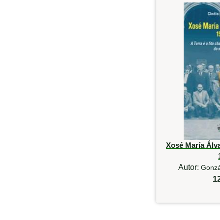
Xosé María Álv
Autor:
Gonzá
1