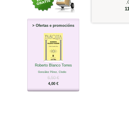
,
1
>
Ofertas e promocións
Roberto Blanco Torres
González Pérez, Clodio
6,50 €
4,00 €