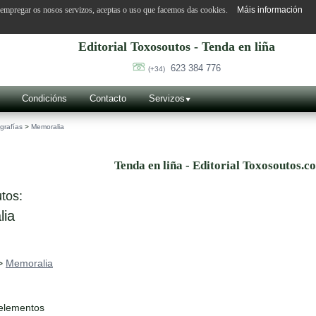
o empregar os nosos servizos, aceptas o uso que facemos das cookies.
Máis información
Editorial Toxosoutos - Tenda en liña
623 384 776
(+34)
Condicións
Contacto
Servizos
grafías
>
Memoralia
Tenda en liña - Editorial Toxosoutos.c
tos:
ia
>
Memoralia
 elementos