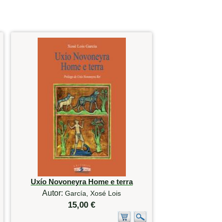
Uxío Novoneyra Home e terra
Autor:
García, Xosé Lois
15,00 €