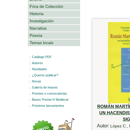
Fóra de Colección
Historia
Investigación
Narrativa
Poesía
Temas locais
:.
Catálogo PDF
:.
Autores
:.
Novidades
:.
¿Queres publicar?
:.
Novas
:.
Galería de imaxes
:.
Premios e convocatorias
:.
Bases Premio H Medieval
:.
Próximos lanzamentos
ROMÁN MARTÍ
UN HACENDIS
SIG
Autor:
López C., 