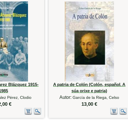
arez Blázquez 1915-
A patria de Colón (Colón, español. A
1985
súa orixe e patria)
Autor:
lez Pérez, Clodio
García de la Riega, Celso
2,00 €
13,00 €