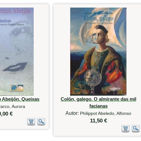
 Abeijón. Queixas
Colón, galego. O almirante das mil
facianas
arco, Aurora
Autor:
0,00 €
Philippot Abeledo, Alfonso
11,50 €