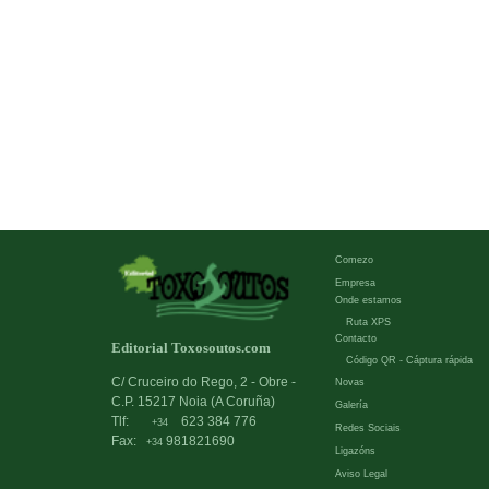
Comezo
Empresa
Onde estamos
Ruta XPS
Contacto
Editorial Toxosoutos.com
Código QR - Cáptura rápida
C/ Cruceiro do Rego, 2 - Obre -
Novas
C.P. 15217 Noia (A Coruña)
Galería
Tlf:
623 384 776
+34
Redes Sociais
Fax:
981821690
+34
Ligazóns
Aviso Legal