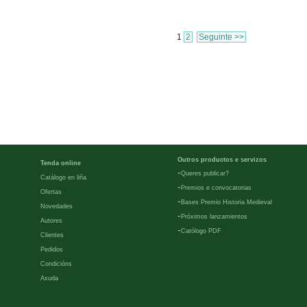
1
2
Seguinte >>
Outros productos e servizos
Tenda online
-
Queres publicar?
Catálogo en liña
-
Premios e convocatorias
Ofertas
-
Bases Premio Historia Medieval
Novedades
-
Próximos lanzamientos
Autores
-
Católogo PDF
Clientes
Pedidos
Condicións
Axuda