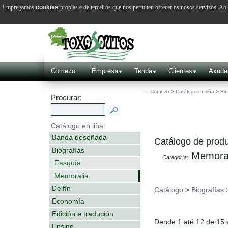
Empregamos
cookies
propias e de terceiros que nos permiten ofrecer os nosos servizos. A
Comezo
Empresa
Tenda
Clientes
Axuda
::
Comezo
>
Catálogo en liña
>
Bio
Procurar:
Catálogo en liña:
Banda deseñada
Catálogo de produ
Biografías
Memoral
Categoría:
Fasquía
Memoralia
Delfín
Catálogo
>
Biografías
Economía
Edición e tradución
Dende 1 até 12 de 15
Ensino