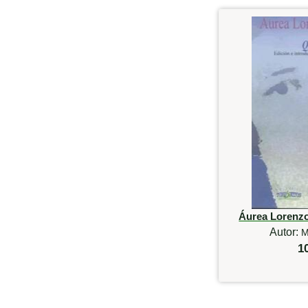
Áurea Lorenzo
Autor:
M
1