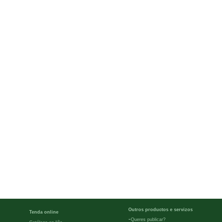
Outros productos e servizos
Tenda online
-
Queres publicar?