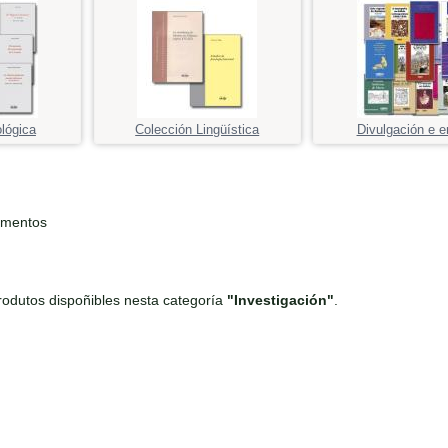
ológica
Colección Lingüística
Divulgación e e
ementos
odutos dispoñibles nesta categoría
"Investigación"
.