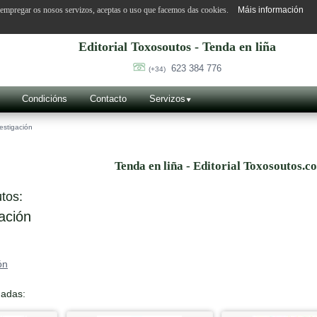
o empregar os nosos servizos, aceptas o uso que facemos das cookies.
Máis información
Editorial Toxosoutos - Tenda en liña
623 384 776
(+34)
Condicións
Contacto
Servizos
estigación
Tenda en liña - Editorial Toxosoutos.c
tos:
ación
ón
nadas: