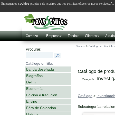
Empregamos
cookies
propias e de terceiros que nos permiten ofrecer os nosos servizos. A
Comezo
Empresa
Tenda
Clientes
Axuda
::
Comezo
>
Catálogo en liña
>
Inv
Procurar:
Catálogo en liña:
Banda deseñada
Catálogo de produ
Biografías
Investig
Categoría:
Delfín
Economía
Edición e tradución
Catálogo
>
Investigaci
Ensino
Subcategorías relacio
Fóra de Colección
Historia