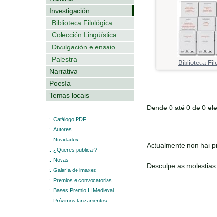
Investigación
Biblioteca Filológica
Colección Lingüística
Divulgación e ensaio
Palestra
Biblioteca Fil
Narrativa
Poesía
Temas locais
Dende 0 até 0 de 0 el
:.
Catálogo PDF
:.
Autores
:.
Novidades
Actualmente non hai pr
:.
¿Queres publicar?
:.
Novas
Desculpe as molestias
:.
Galería de imaxes
:.
Premios e convocatorias
:.
Bases Premio H Medieval
:.
Próximos lanzamentos