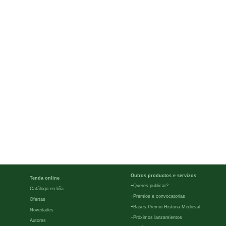
Outros productos e servizos
Tenda online
-
Queres publicar?
Catálogo en liña
-
Premios e convocatorias
Ofertas
-
Bases Premio Historia Medieval
Novedades
-
Próximos lanzamientos
Autores