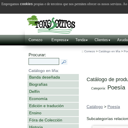
Empregamos
cookies
propias e de terceiros que nos permiten ofrecer os nosos servizos. A
Comezo
Empresa
Tenda
Clientes
Axuda
::
Comezo
>
Catálogo en liña
>
Po
Procurar:
Catálogo en liña:
Banda deseñada
Catálogo de produ
Biografías
Poesía
Categoría:
Delfín
Economía
Edición e tradución
Catálogo
>
Poesía
Ensino
Subcategorías relacio
Fóra de Colección
Historia