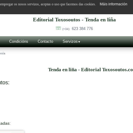
o empregar os nosos servizos, aceptas o uso que facemos das cookies.
Máis información
Editorial Toxosoutos - Tenda en liña
623 384 776
(+34)
Condicións
Contacto
Servizos
esía
Tenda en liña - Editorial Toxosoutos.c
tos:
nadas: