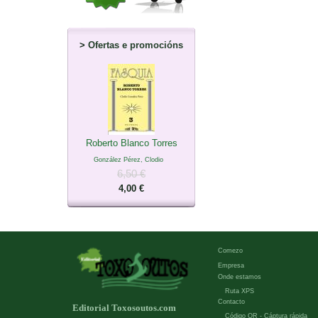
>
Ofertas e promocións
Roberto Blanco Torres
González Pérez, Clodio
6,50 €
4,00 €
Comezo
Empresa
Onde estamos
Ruta XPS
Contacto
Editorial Toxosoutos.com
Código QR - Cáptura rápida