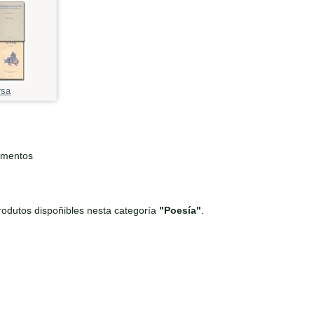
rsa
ementos
odutos dispoñibles nesta categoría
"Poesía"
.