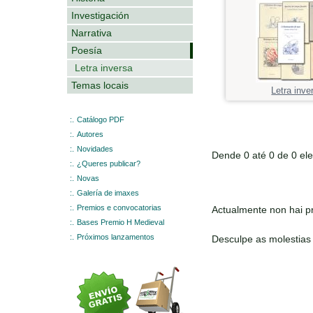
Investigación
Narrativa
Poesía
Letra inversa
Temas locais
Letra inve
:.
Catálogo PDF
:.
Autores
:.
Novidades
Dende 0 até 0 de 0 el
:.
¿Queres publicar?
:.
Novas
:.
Galería de imaxes
:.
Premios e convocatorias
Actualmente non hai pr
:.
Bases Premio H Medieval
:.
Próximos lanzamentos
Desculpe as molestias