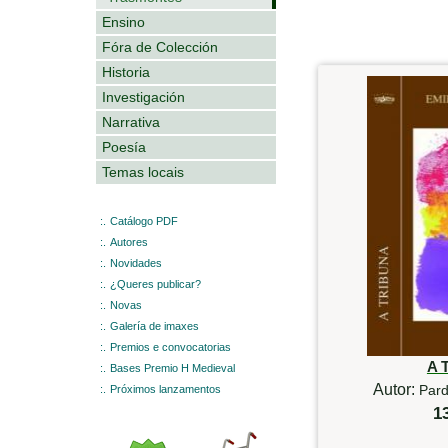
Ensino
Fóra de Colección
Historia
Investigación
Narrativa
Poesía
Temas locais
:.
Catálogo PDF
:.
Autores
:.
Novidades
:.
¿Queres publicar?
:.
Novas
:.
Galería de imaxes
:.
Premios e convocatorias
A 
:.
Bases Premio H Medieval
Autor:
Pard
:.
Próximos lanzamentos
1