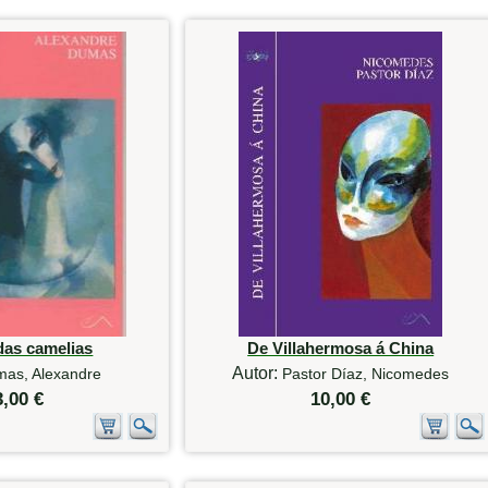
das camelias
De Villahermosa á China
Autor:
as, Alexandre
Pastor Díaz, Nicomedes
3,00 €
10,00 €