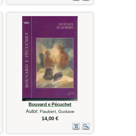
Bouvard e Pécuchet
Autor:
Flaubert, Gustave
14,00 €