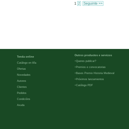
1
2
Seguinte >>
Outros productos e servizos
Tenda online
-
Queres publicar?
Catálogo en liña
-
Premios e convocatorias
Ofertas
-
Bases Premio Historia Medieval
Novedades
-
Próximos lanzamientos
Autores
-
Católogo PDF
Clientes
Pedidos
Condicións
Axuda