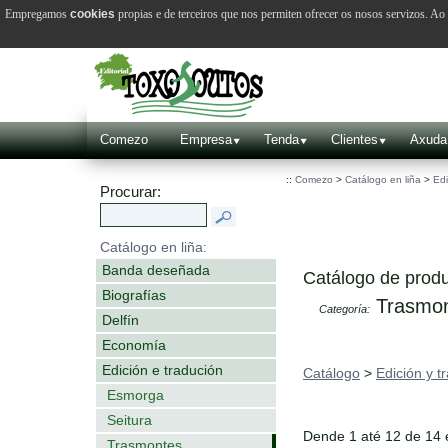
Empregamos
cookies
propias e de terceiros que nos permiten ofrecer os nosos servizos. A
Comezo
Empresa
Tenda
Clientes
Axuda
::
Comezo
>
Catálogo en liña
>
Edi
Procurar:
Catálogo en liña:
Banda deseñada
Catálogo de produ
Biografías
Trasmon
Categoría:
Delfín
Economía
Edición e tradución
Catálogo
>
Edición y t
Esmorga
Seitura
Dende 1 até 12 de 14
Trasmontes