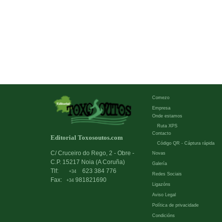
Comezo
Empresa
Onde estamos
Ruta XPS
Contacto
Editorial Toxosoutos.com
Código QR - Cáptura rápida
C/ Cruceiro do Rego, 2 - Obre -
Novas
C.P. 15217 Noia (A Coruña)
Galería
Tlf:
623 384 776
+34
Redes Sociais
Fax:
981821690
+34
Ligazóns
Aviso Legal
Política de privacidade
Condicións