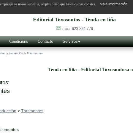
o empregar os nosos servizos, aceptas o uso que facemos das cookies.
Máis información
Editorial Toxosoutos - Tenda en liña
623 384 776
(+34)
Condicións
Contacto
Servizos
ción y traducción
>
Trasmontes
Tenda en liña - Editorial Toxosoutos.c
tos:
tes
raducción
>
Trasmontes
 elementos