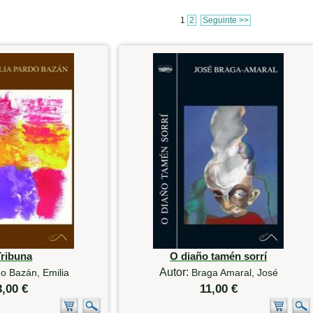
1
2
Seguinte >>
Tribuna
O diaño tamén sorrí
Autor:
o Bazán, Emilia
Braga Amaral, José
3,00 €
11,00 €