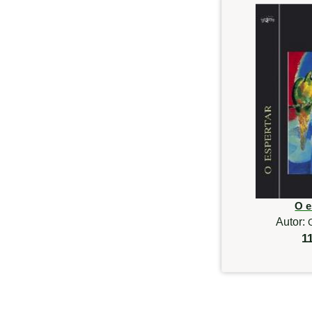
O e
Autor:
1