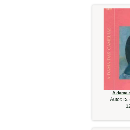
A dama 
Autor:
Dum
1