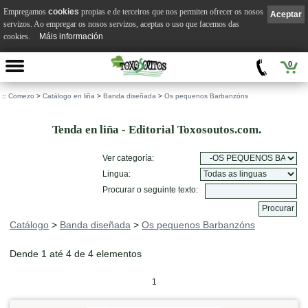
Empregamos
cookies
propias e de terceiros que nos permiten ofrecer os nosos
Aceptar
servizos. Ao empregar os nosos servizos, aceptas o uso que facemos das
cookies.
Máis información
0
::
Comezo
>
Catálogo en liña
>
Banda diseñada
>
Os pequenos Barbanzóns
Tenda en liña - Editorial Toxosoutos.com.
Ver categoría:
Lingua:
Procurar o seguinte texto:
Catálogo
>
Banda diseñada
>
Os pequenos Barbanzóns
Dende 1 até 4 de 4 elementos
1