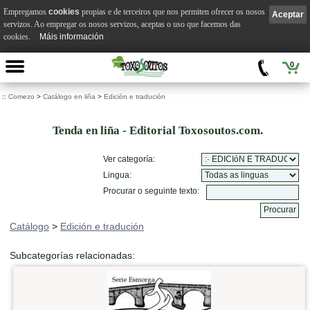
Empregamos
cookies
propias e de terceiros que nos permiten ofrecer os nosos
Aceptar
servizos. Ao empregar os nosos servizos, aceptas o uso que facemos das
cookies.
Máis información
0
::
Comezo
>
Catálogo en liña
>
Edición e tradución
Tenda en liña - Editorial Toxosoutos.com.
Ver categoría:
Lingua:
Procurar o seguinte texto:
Catálogo
>
Edición e tradución
Subcategorías relacionadas: