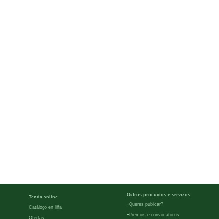
Outros productos e servizos
Tenda online
-
Queres publicar?
Catálogo en liña
-
Premios e convocatorias
Ofertas