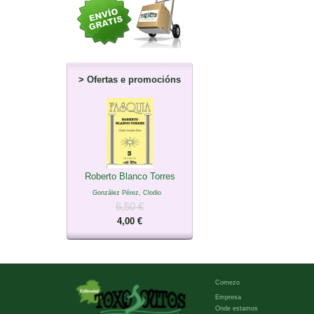
>
Ofertas e promocións
Roberto Blanco Torres
González Pérez, Clodio
6,50 €
4,00 €
Comezo
Empresa
Onde estamos