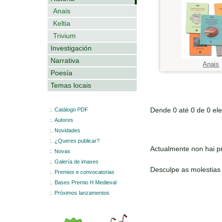
Anais
Keltia
Trivium
Investigación
Narrativa
Anais
Poesía
Temas locais
Dende 0 até 0 de 0 el
:.
Catálogo PDF
:.
Autores
:.
Novidades
:.
¿Queres publicar?
Actualmente non hai pr
:.
Novas
:.
Galería de imaxes
Desculpe as molestias
:.
Premios e convocatorias
:.
Bases Premio H Medieval
:.
Próximos lanzamentos