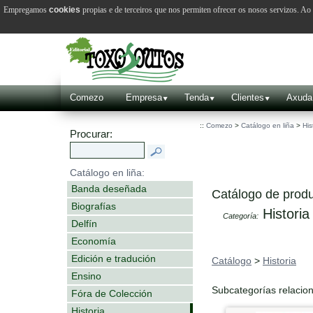
Empregamos
cookies
propias e de terceiros que nos permiten ofrecer os nosos servizos. A
Comezo
Empresa
Tenda
Clientes
Axuda
::
Comezo
>
Catálogo en liña
>
His
Procurar:
Catálogo en liña:
Banda deseñada
Catálogo de produ
Biografías
Historia
Categoría:
Delfín
Economía
Edición e tradución
Catálogo
>
Historia
Ensino
Subcategorías relacio
Fóra de Colección
Historia