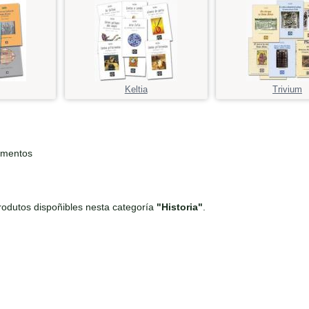
Keltia
Trivium
ementos
odutos dispoñibles nesta categoría
"Historia"
.