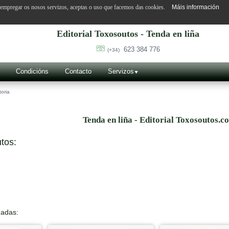
o empregar os nosos servizos, aceptas o uso que facemos das cookies.
Máis información
Editorial Toxosoutos - Tenda en liña
623 384 776
(+34)
Condicións
Contacto
Servizos
toria
Tenda en liña - Editorial Toxosoutos.c
tos:
nadas: