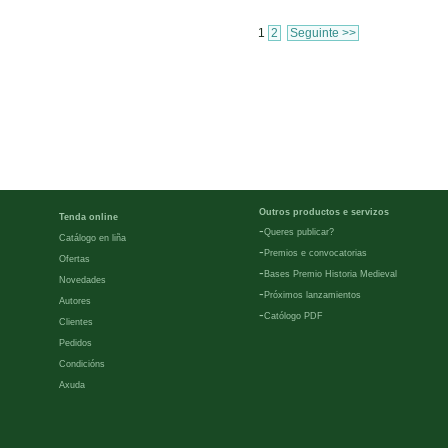
1
2
Seguinte >>
Outros productos e servizos
Tenda online
-
Queres publicar?
Catálogo en liña
-
Premios e convocatorias
Ofertas
-
Bases Premio Historia Medieval
Novedades
-
Próximos lanzamientos
Autores
-
Católogo PDF
Clientes
Pedidos
Condicións
Axuda