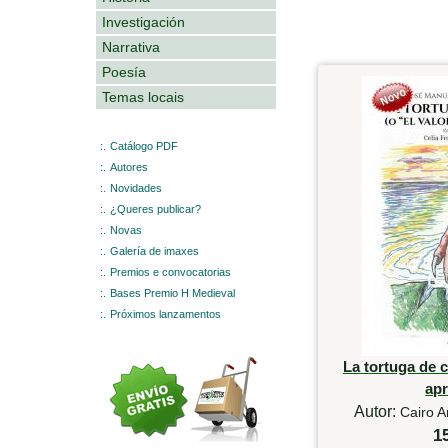
Investigación
Narrativa
Poesía
Temas locais
:.
Catálogo PDF
:.
Autores
:.
Novidades
:.
¿Queres publicar?
:.
Novas
:.
Galería de imaxes
:.
Premios e convocatorias
:.
Bases Premio H Medieval
:.
Próximos lanzamentos
La tortuga de c
ap
Autor:
Cairo A
1