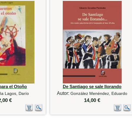
para el Otoño
De Santiago se sale llorando
Autor:
ña Lagos, Darío
González Menéndez, Eduardo
2,00 €
14,00 €