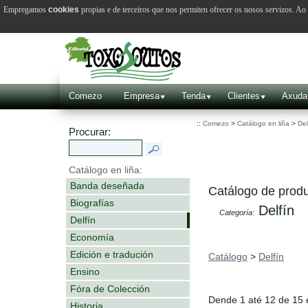
Empregamos
cookies
propias e de terceiros que nos permiten ofrecer os nosos servizos. A
Comezo
Empresa
Tenda
Clientes
Axuda
::
Comezo
>
Catálogo en liña
>
Del
Procurar:
Catálogo en liña:
Banda deseñada
Catálogo de produ
Biografías
Delfín
Categoría:
Delfín
Economía
Edición e tradución
Catálogo
>
Delfín
Ensino
Fóra de Colección
Dende 1 até 12 de 15
Historia