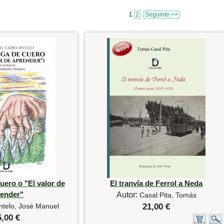
1
2
Seguinte >>
uero o "El valor de
El tranvía de Ferrol a Neda
render"
Autor:
Casal Pita, Tomás
ntelo, José Manuel
21,00 €
5,00 €