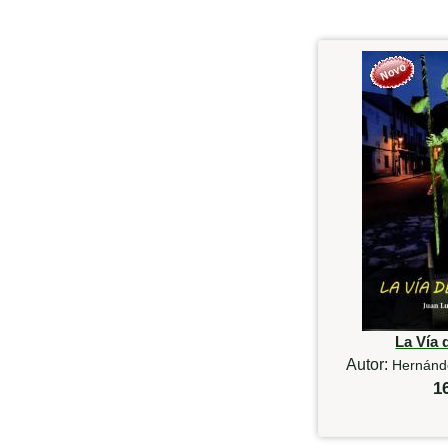
La Vía 
Autor:
Hernánde
1