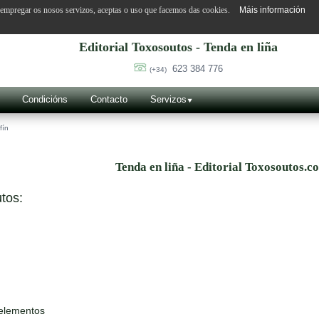
o empregar os nosos servizos, aceptas o uso que facemos das cookies.
Máis información
Editorial Toxosoutos - Tenda en liña
623 384 776
(+34)
Condicións
Contacto
Servizos
fín
Tenda en liña - Editorial Toxosoutos.c
tos:
 elementos