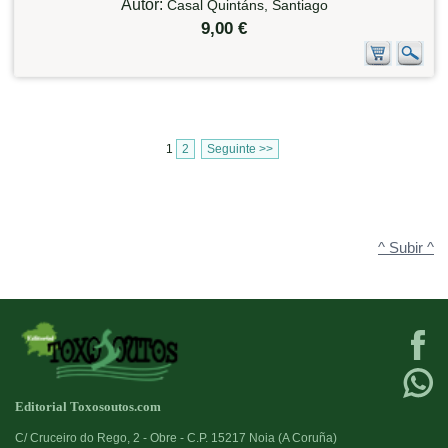
Autor:
Casal Quintáns, Santiago
9,00 €
1
2
Seguinte >>
^ Subir ^
Editorial Toxosoutos.com
C/ Cruceiro do Rego, 2 - Obre - C.P. 15217 Noia (A Coruña)