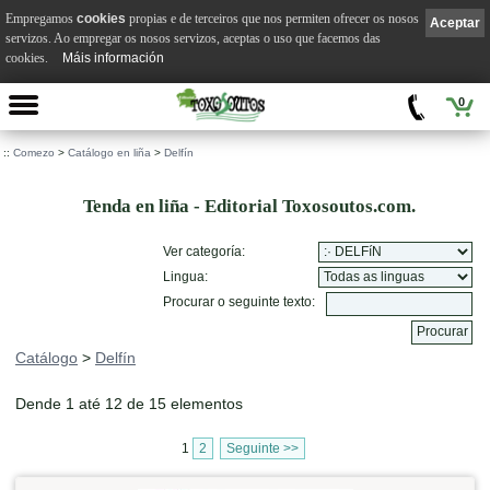
Empregamos
cookies
propias e de terceiros que nos permiten ofrecer os nosos
Aceptar
servizos. Ao empregar os nosos servizos, aceptas o uso que facemos das
cookies.
Máis información
0
::
Comezo
>
Catálogo en liña
>
Delfín
Tenda en liña - Editorial Toxosoutos.com.
Ver categoría:
Lingua:
Procurar o seguinte texto:
Catálogo
>
Delfín
Dende 1 até 12 de 15 elementos
1
2
Seguinte >>