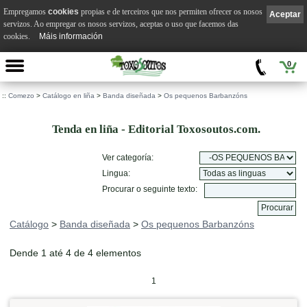
Empregamos
cookies
propias e de terceiros que nos permiten ofrecer os nosos
Aceptar
servizos. Ao empregar os nosos servizos, aceptas o uso que facemos das
cookies.
Máis información
0
::
Comezo
>
Catálogo en liña
>
Banda diseñada
>
Os pequenos Barbanzóns
Tenda en liña - Editorial Toxosoutos.com.
Ver categoría:
Lingua:
Procurar o seguinte texto:
Catálogo
>
Banda diseñada
>
Os pequenos Barbanzóns
Dende 1 até 4 de 4 elementos
1