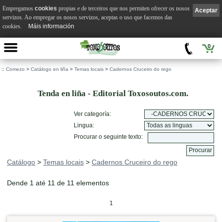
Empregamos
cookies
propias e de terceiros que nos permiten ofrecer os nosos
Aceptar
servizos. Ao empregar os nosos servizos, aceptas o uso que facemos das
cookies.
Máis información
0
::
Comezo
>
Catálogo en liña
>
Temas locais
>
Cadernos Cruceiro do rego
Tenda en liña - Editorial Toxosoutos.com.
Ver categoría:
Lingua:
Procurar o seguinte texto:
Catálogo
>
Temas locais
>
Cadernos Cruceiro do rego
Dende 1 até 11 de 11 elementos
1