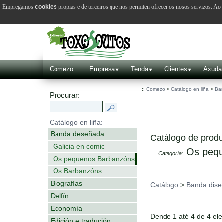
Empregamos
cookies
propias e de terceiros que nos permiten ofrecer os nosos servizos. A
Comezo
Empresa
Tenda
Clientes
Axuda
::
Comezo
>
Catálogo en liña
>
Ba
Procurar:
Catálogo en liña:
Banda deseñada
Catálogo de produ
Galicia en comic
Os pequ
Categoría:
Os pequenos Barbanzóns
Os Barbanzóns
Biografías
Catálogo
>
Banda dis
Delfín
Economía
Dende 1 até 4 de 4 el
Edición e tradución