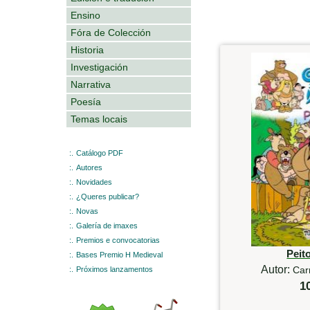
Ensino
Fóra de Colección
Historia
Investigación
Narrativa
Poesía
Temas locais
:.
Catálogo PDF
:.
Autores
:.
Novidades
:.
¿Queres publicar?
:.
Novas
:.
Galería de imaxes
:.
Premios e convocatorias
Peit
:.
Bases Premio H Medieval
Autor:
Car
:.
Próximos lanzamentos
1