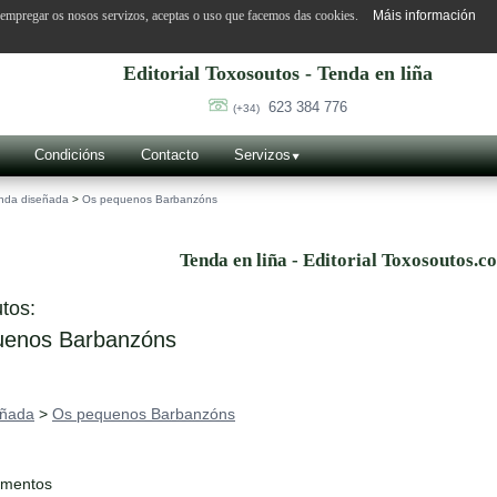
o empregar os nosos servizos, aceptas o uso que facemos das cookies.
Máis información
Editorial Toxosoutos - Tenda en liña
623 384 776
(+34)
Condicións
Contacto
Servizos
nda diseñada
>
Os pequenos Barbanzóns
Tenda en liña - Editorial Toxosoutos.c
tos:
enos Barbanzóns
eñada
>
Os pequenos Barbanzóns
ementos