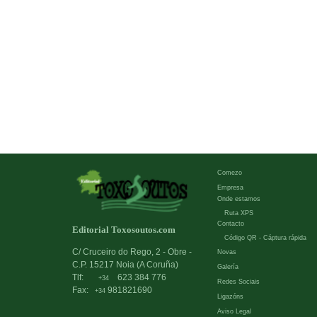
Comezo
Empresa
Onde estamos
Ruta XPS
Contacto
Editorial Toxosoutos.com
Código QR - Cáptura rápida
C/ Cruceiro do Rego, 2 - Obre -
Novas
C.P. 15217 Noia (A Coruña)
Galería
Tlf:
623 384 776
+34
Redes Sociais
Fax:
981821690
+34
Ligazóns
Aviso Legal