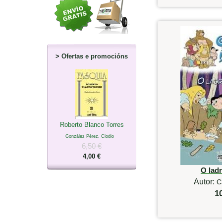
>
Ofertas e promocións
Roberto Blanco Torres
González Pérez, Clodio
6,50 €
4,00 €
O lad
Autor:
C
1