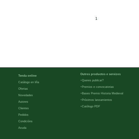
1
Outros productos e servizos
Tenda online
-
Queres publicar?
Catálogo en liña
-
Premios e convocatorias
Ofertas
-
Bases Premio Historia Medieval
Novedades
-
Próximos lanzamientos
Autores
-
Católogo PDF
Clientes
Pedidos
Condicións
Axuda