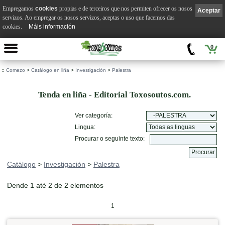
Empregamos
cookies
propias e de terceiros que nos permiten ofrecer os nosos
Aceptar
servizos. Ao empregar os nosos servizos, aceptas o uso que facemos das
cookies.
Máis información
0
::
Comezo
>
Catálogo en liña
>
Investigación
>
Palestra
Tenda en liña - Editorial Toxosoutos.com.
Ver categoría:
Lingua:
Procurar o seguinte texto:
Catálogo
>
Investigación
>
Palestra
Dende 1 até 2 de 2 elementos
1