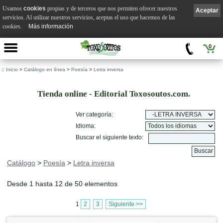
Usamos
cookies
propias y de terceros que nos permiten ofrecer nuestros
Aceptar
servicios. Al utilizar nuestros servicios, aceptas el uso que hacemos de las
cookies.
Más información
0
::
Inicio
>
Catálogo en línea
>
Poesía
>
Letra inversa
Tienda online - Editorial Toxosoutos.com.
Ver categoría:
Idioma:
Buscar el siguiente texto:
Catálogo
>
Poesía
>
Letra inversa
Desde 1 hasta 12 de 50 elementos
1
2
3
Siguiente >>