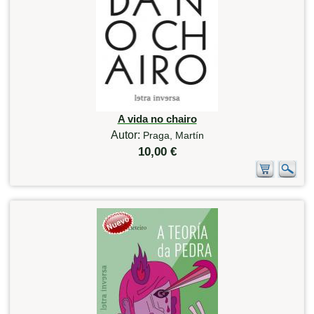
A vida no chairo
Autor:
Praga, Martín
10,00 €