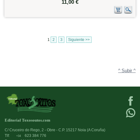
11,00 €
1
2
3
Siguiente >>
^ Subir ^
Editorial Toxosoutos.com
C/ Cruceiro do Rego, 2 - Obre - C.P. 15217 Noia (A Coruña)
Tlf:
623 384 776
+34