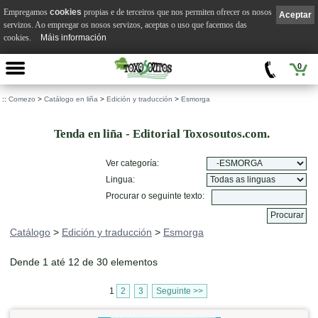
Empregamos
cookies
propias e de terceiros que nos permiten ofrecer os nosos
Aceptar
servizos. Ao empregar os nosos servizos, aceptas o uso que facemos das
cookies.
Máis información
0
::
Comezo
>
Catálogo en liña
>
Edición y traducción
>
Esmorga
Tenda en liña - Editorial Toxosoutos.com.
Ver categoría:
Lingua:
Procurar o seguinte texto:
Catálogo
>
Edición y traducción
>
Esmorga
Dende 1 até 12 de 30 elementos
1
2
3
Seguinte >>