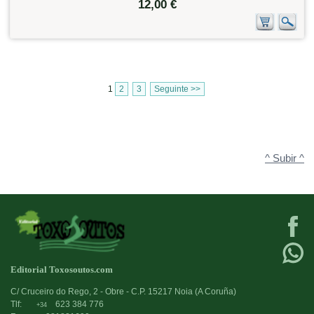
12,00 €
1
2
3
Seguinte >>
^ Subir ^
Editorial Toxosoutos.com
C/ Cruceiro do Rego, 2 - Obre - C.P. 15217 Noia (A Coruña)
Tlf:
623 384 776
+34