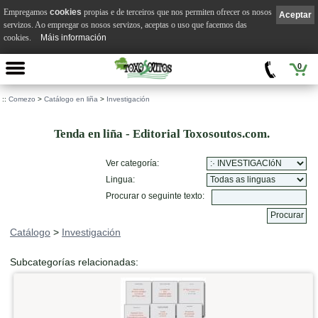
Empregamos
cookies
propias e de terceiros que nos permiten ofrecer os nosos
Aceptar
servizos. Ao empregar os nosos servizos, aceptas o uso que facemos das
cookies.
Máis información
0
::
Comezo
>
Catálogo en liña
>
Investigación
Tenda en liña - Editorial Toxosoutos.com.
Ver categoría:
Lingua:
Procurar o seguinte texto:
Catálogo
>
Investigación
Subcategorías relacionadas: