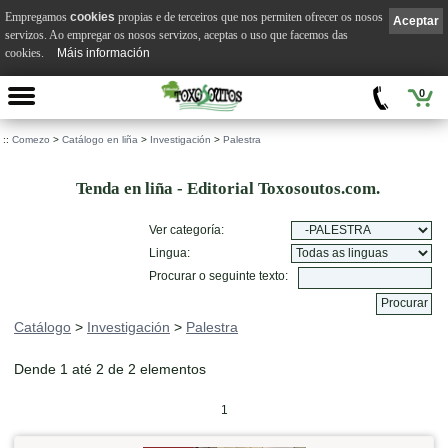
Empregamos
cookies
propias e de terceiros que nos permiten ofrecer os nosos
Aceptar
servizos. Ao empregar os nosos servizos, aceptas o uso que facemos das
cookies.
Máis información
0
::
Comezo
>
Catálogo en liña
>
Investigación
>
Palestra
Tenda en liña - Editorial Toxosoutos.com.
Ver categoría:
Lingua:
Procurar o seguinte texto:
Catálogo
>
Investigación
>
Palestra
Dende 1 até 2 de 2 elementos
1