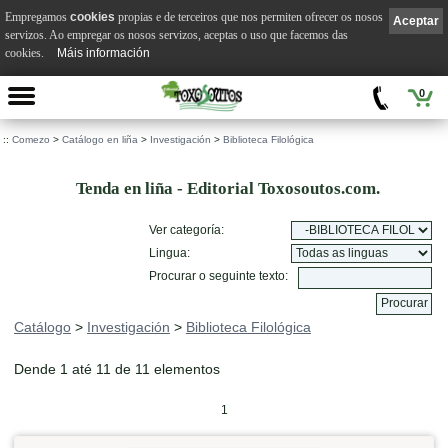
Empregamos
cookies
propias e de terceiros que nos permiten ofrecer os nosos
Aceptar
servizos. Ao empregar os nosos servizos, aceptas o uso que facemos das
cookies.
Máis información
0
::
Comezo
>
Catálogo en liña
>
Investigación
>
Biblioteca Filológica
Tenda en liña - Editorial Toxosoutos.com.
Ver categoría:
Lingua:
Procurar o seguinte texto:
Catálogo
>
Investigación
>
Biblioteca Filológica
Dende 1 até 11 de 11 elementos
1