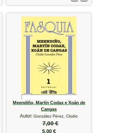
Meendiño, Martín Codax e Xoán de
Cangas
Autor:
González Pérez, Clodio
7,00 €
5,00 €