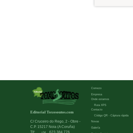
Comezo
Empresa
Onde estamos
Ruta XPS
Contacto
Editorial Toxosoutos.com
Código QR - Cáptura rápida
C/ Cruceiro do Rego, 2 - Obre -
Novas
C.P. 15217 Noia (A Coruña)
Galería
Tlf:
623 384 776
+34