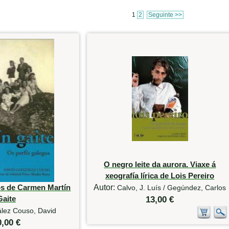
1
2
Seguinte >>
O negro leite da aurora. Viaxe á
xeografía lírica de Lois Pereiro
os de Carmen Martín
Autor:
Calvo, J. Luís / Gegúndez, Carlos
Gaite
13,00 €
lez Couso, David
0,00 €