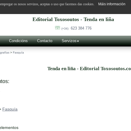
o empregar os nosos servizos, aceptas o uso que facemos das cookies.
Máis información
Editorial Toxosoutos - Tenda en liña
623 384 776
(+34)
Condicións
Contacto
Servizos
grafías
>
Fasquía
Tenda en liña - Editorial Toxosoutos.c
tos:
>
Fasquía
 elementos