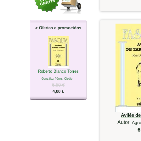
>
Ofertas e promocións
Roberto Blanco Torres
González Pérez, Clodio
6,50 €
4,00 €
Avilés d
Autor:
Agre
6