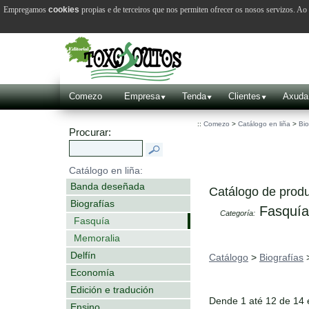
Empregamos
cookies
propias e de terceiros que nos permiten ofrecer os nosos servizos. A
Comezo
Empresa
Tenda
Clientes
Axuda
::
Comezo
>
Catálogo en liña
>
Bio
Procurar:
Catálogo en liña:
Banda deseñada
Catálogo de produ
Biografías
Fasquía
Categoría:
Fasquía
Memoralia
Delfín
Catálogo
>
Biografías
Economía
Edición e tradución
Dende 1 até 12 de 14
Ensino