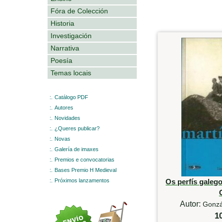
Fóra de Colección
Historia
Investigación
Narrativa
Poesía
Temas locais
:.
Catálogo PDF
:.
Autores
:.
Novidades
:.
¿Queres publicar?
:.
Novas
:.
Galería de imaxes
:.
Premios e convocatorias
:.
Bases Premio H Medieval
:.
Próximos lanzamentos
Os perfís galeg
Autor:
Gonzá
1