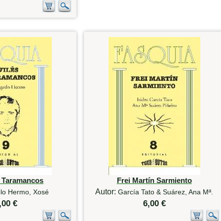
e Taramancos
Frei Martín Sarmiento
Autor:
lo Hermo, Xosé
García Tato & Suárez, Ana Mª.
,00 €
6,00 €