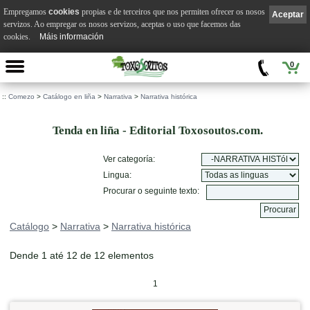
Empregamos
cookies
propias e de terceiros que nos permiten ofrecer os nosos
Aceptar
servizos. Ao empregar os nosos servizos, aceptas o uso que facemos das
cookies.
Máis información
0
::
Comezo
>
Catálogo en liña
>
Narrativa
>
Narrativa histórica
Tenda en liña - Editorial Toxosoutos.com.
Ver categoría:
Lingua:
Procurar o seguinte texto:
Catálogo
>
Narrativa
>
Narrativa histórica
Dende 1 até 12 de 12 elementos
1