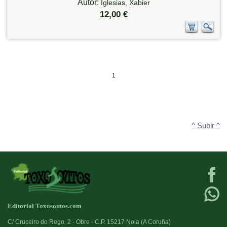
Autor:
Iglesias, Xabier
12,00 €
1
^ Subir ^
Editorial Toxosoutos.com
C/ Cruceiro do Rego, 2 - Obre - C.P. 15217 Noia (A Coruña)