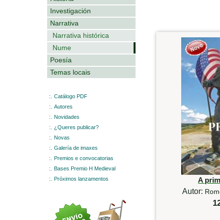
Investigación
Narrativa
Narrativa histórica
Nume
Poesía
Temas locais
:.
Catálogo PDF
:.
Autores
:.
Novidades
:.
¿Queres publicar?
:.
Novas
:.
Galería de imaxes
:.
Premios e convocatorias
:.
Bases Premio H Medieval
:.
Próximos lanzamentos
A pri
Autor:
Rome
1