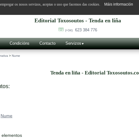
o empregar os nosos servizos, aceptas o uso que facemos das cookies.
Máis información
Editorial Toxosoutos - Tenda en liña
623 384 776
(+34)
Condicións
Contacto
Servizos
rativa
>
Nume
Tenda en liña - Editorial Toxosoutos.c
tos:
>
Nume
6 elementos