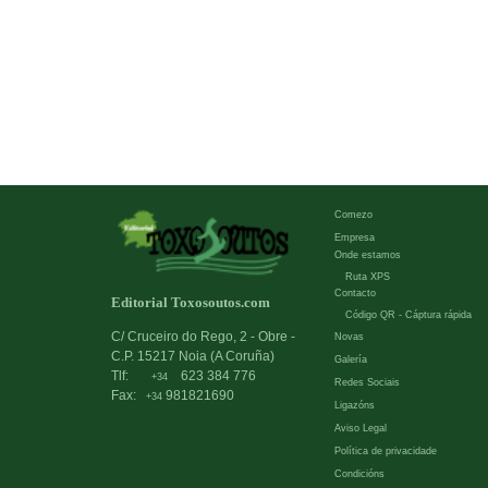
Comezo
Empresa
Onde estamos
Ruta XPS
Contacto
Editorial Toxosoutos.com
Código QR - Cáptura rápida
C/ Cruceiro do Rego, 2 - Obre -
Novas
C.P. 15217 Noia (A Coruña)
Galería
Tlf:
623 384 776
+34
Redes Sociais
Fax:
981821690
+34
Ligazóns
Aviso Legal
Política de privacidade
Condicións