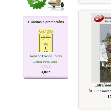
>
Ofertas e promocións
Roberto Blanco Torres
González Pérez, Clodio
6,50 €
4,00 €
Estrañam
Autor:
Saavedr
1