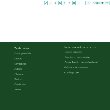
1
2
3
4
5
6
7
8
9
...
18
Seguinte >>
Outros productos e servizos
Tenda online
-
Queres publicar?
Catálogo en liña
-
Premios e convocatorias
Ofertas
-
Bases Premio Historia Medieval
Novedades
-
Próximos lanzamientos
Autores
-
Católogo PDF
Clientes
Pedidos
Condicións
Axuda