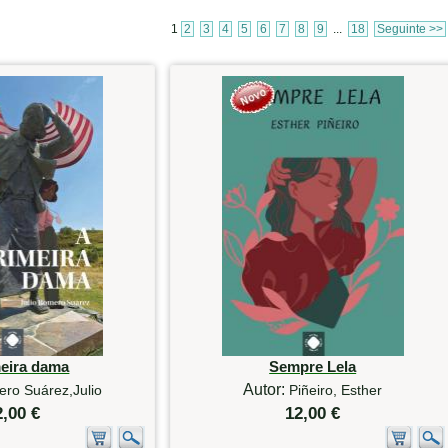
1
2
3
4
5
6
7
8
9
...
18
Seguinte >>
meira dama
Sempre Lela
Autor:
ro Suárez,Julio
Piñeiro, Esther
2,00 €
12,00 €