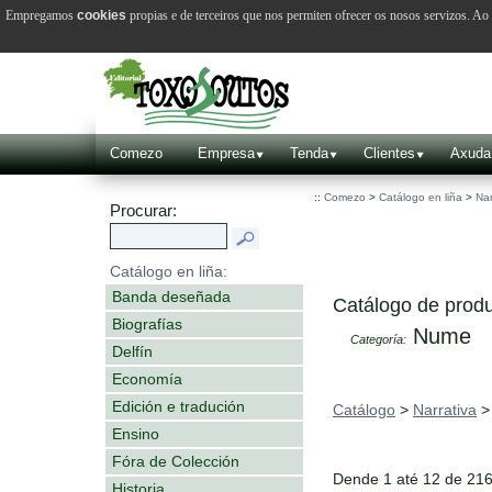
Empregamos
cookies
propias e de terceiros que nos permiten ofrecer os nosos servizos. A
Comezo
Empresa
Tenda
Clientes
Axuda
::
Comezo
>
Catálogo en liña
>
Nar
Procurar:
Catálogo en liña:
Banda deseñada
Catálogo de produ
Biografías
Nume
Categoría:
Delfín
Economía
Edición e tradución
Catálogo
>
Narrativa
Ensino
Fóra de Colección
Dende 1 até 12 de 21
Historia