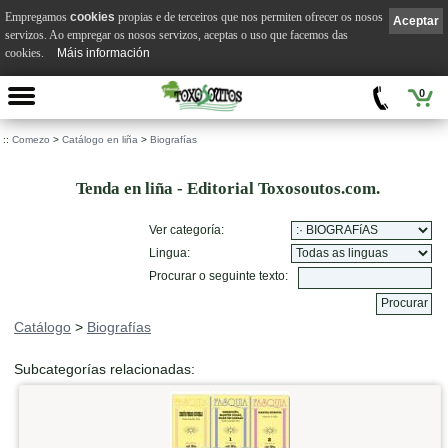
Empregamos
cookies
propias e de terceiros que nos permiten ofrecer os nosos
Aceptar
servizos. Ao empregar os nosos servizos, aceptas o uso que facemos das
cookies.
Máis información
0
::
Comezo
>
Catálogo en liña
>
Biografías
Tenda en liña - Editorial Toxosoutos.com.
Ver categoría:
Lingua:
Procurar o seguinte texto:
Catálogo
>
Biografías
Subcategorías relacionadas: