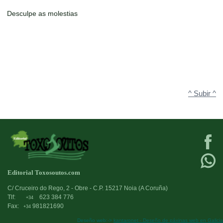
Desculpe as molestias
^ Subir ^
Editorial Toxosoutos.com
C/ Cruceiro do Rego, 2 - Obre - C.P. 15217 Noia (A Coruña)
Tlf:
623 384 776
+34
Fax:
981821690
+34
Deseño web:->
kantaronet - Deseño de páxinas web en Galicia