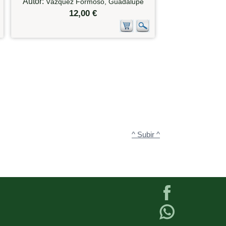
Autor:
Vázquez Formoso, Guadalupe
12,00 €
^ Subir ^