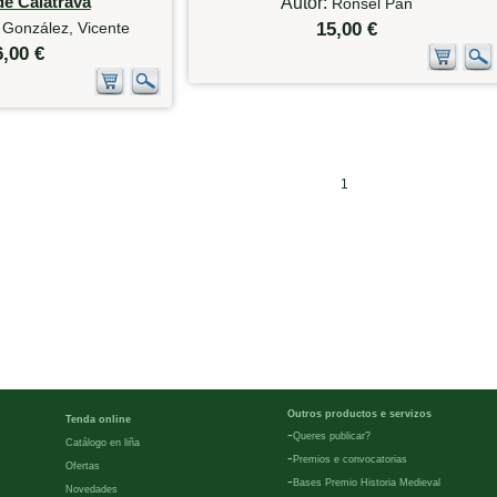
de Calatrava
Autor:
Ronsel Pan
 González, Vicente
15,00 €
6,00 €
1
Outros productos e servizos
Tenda online
-
Queres publicar?
Catálogo en liña
-
Premios e convocatorias
Ofertas
-
Bases Premio Historia Medieval
Novedades