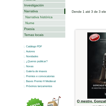
Investigación
Narrativa
Dende 1 até 3 de 3 el
Narrativa histórica
Nume
Poesía
Temas locais
:.
Catálogo PDF
:.
Autores
:.
Novidades
:.
¿Queres publicar?
:.
Novas
:.
Galería de imaxes
:.
Premios e convocatorias
:.
Bases Premio H Medieval
:.
Próximos lanzamentos
O mestre. Gonzal