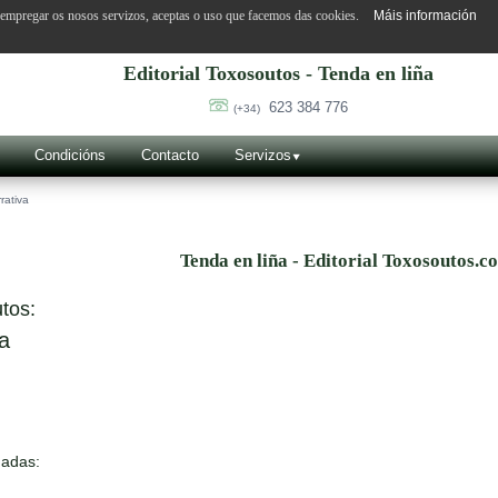
o empregar os nosos servizos, aceptas o uso que facemos das cookies.
Máis información
Editorial Toxosoutos - Tenda en liña
623 384 776
(+34)
Condicións
Contacto
Servizos
rativa
Tenda en liña - Editorial Toxosoutos.c
tos:
a
nadas: