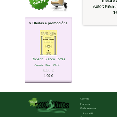
mestre 
Autor:
Piñeiro
1
>
Ofertas e promocións
Roberto Blanco Torres
González Pérez, Clodio
6,50 €
4,00 €
Comezo
Empresa
Onde estamos
Ruta XPS