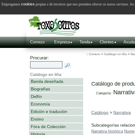
Empregamos
cookies
propias e de terceiros que nos permiten ofrecer os nosos servizos. A
Comezo
Empresa
Tenda
Clientes
Axuda
::
Comezo
>
Catálogo en liña
>
Nar
Procurar:
Catálogo en liña:
Banda deseñada
Catálogo de produ
Biografías
Narrativ
Categoría:
Delfín
Economía
Edición e tradución
Catálogo
>
Narrativa
Ensino
Subcategorías relacio
Fóra de Colección
Narrativa histórica
Nume
Historia