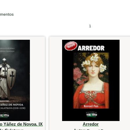
ementos
1
o Yáñez de Novoa. IX
Arredor