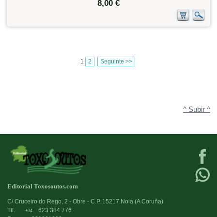
8,00 €
1
2
Seguinte >>
^ Subir ^
Editorial Toxosoutos.com
C/ Cruceiro do Rego, 2 - Obre - C.P. 15217 Noia (A Coruña)
Tlf:
623 384 776
+34