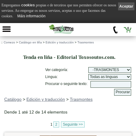
Empregamos
cookies
propias e de terceiros que nos permiten ofrecer os nosos
Aceptar
servizos. Ao empregar os nosos servizos, aceptas o uso que facemos das
cookies.
Máis información
0
::
Comezo
>
Catálogo en liña
>
Edición y traducción
>
Trasmontes
Tenda en liña - Editorial Toxosoutos.com.
Ver categoría:
Lingua:
Procurar o seguinte texto:
Catálogo
>
Edición y traducción
>
Trasmontes
Dende 1 até 12 de 14 elementos
1
2
Seguinte >>