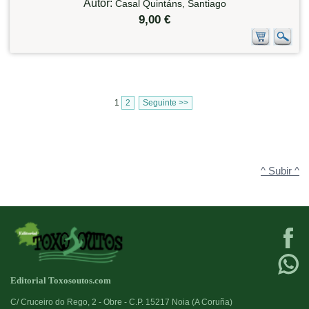
Autor:
Casal Quintáns, Santiago
9,00 €
1
2
Seguinte >>
^ Subir ^
Editorial Toxosoutos.com
C/ Cruceiro do Rego, 2 - Obre - C.P. 15217 Noia (A Coruña)