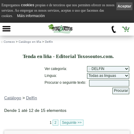
Empregamos
cookies
propias e de terceiros que nos permiten ofrecer os nosos
Aceptar
servizos. Ao empregar os nosos servizos, aceptas o uso que facemos das
cookies.
Máis información
0
::
Comezo
>
Catálogo en liña
>
Delfín
Tenda en liña - Editorial Toxosoutos.com.
Ver categoría:
Lingua:
Procurar o seguinte texto:
Catálogo
>
Delfín
Dende 1 até 12 de 15 elementos
1
2
Seguinte >>