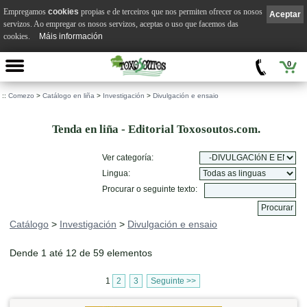
Empregamos
cookies
propias e de terceiros que nos permiten ofrecer os nosos
Aceptar
servizos. Ao empregar os nosos servizos, aceptas o uso que facemos das
cookies.
Máis información
0
::
Comezo
>
Catálogo en liña
>
Investigación
>
Divulgación e ensaio
Tenda en liña - Editorial Toxosoutos.com.
Ver categoría:
Lingua:
Procurar o seguinte texto:
Catálogo
>
Investigación
>
Divulgación e ensaio
Dende 1 até 12 de 59 elementos
1
2
3
Seguinte >>