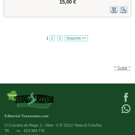
15,00 €
1
2
3
Seguinte >>
^ Subir ^
Editorial Toxosoutos.com
C/ Cruceiro do Rego, 2 - Obre - C.P. 15217 Noia (A Coruña)
Tlf:
623 384 776
+34