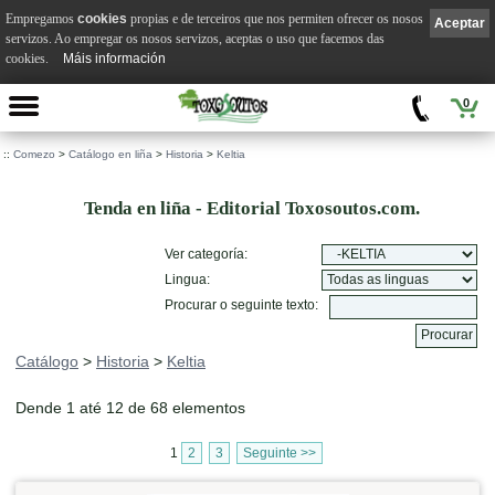
Empregamos
cookies
propias e de terceiros que nos permiten ofrecer os nosos
Aceptar
servizos. Ao empregar os nosos servizos, aceptas o uso que facemos das
cookies.
Máis información
0
::
Comezo
>
Catálogo en liña
>
Historia
>
Keltia
Tenda en liña - Editorial Toxosoutos.com.
Ver categoría:
Lingua:
Procurar o seguinte texto:
Catálogo
>
Historia
>
Keltia
Dende 1 até 12 de 68 elementos
1
2
3
Seguinte >>