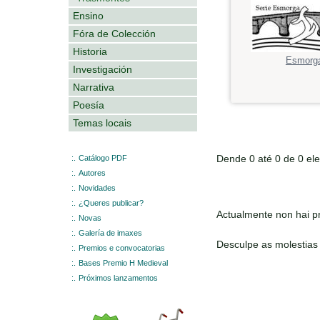
Ensino
Fóra de Colección
Historia
Esmorg
Investigación
Narrativa
Poesía
Temas locais
Dende 0 até 0 de 0 el
:.
Catálogo PDF
:.
Autores
:.
Novidades
:.
¿Queres publicar?
Actualmente non hai pr
:.
Novas
:.
Galería de imaxes
Desculpe as molestias
:.
Premios e convocatorias
:.
Bases Premio H Medieval
:.
Próximos lanzamentos