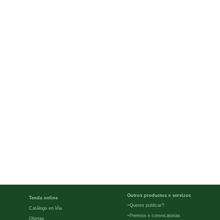
Outros productos e servizos
Tenda online
-
Queres publicar?
Catálogo en liña
-
Premios e convocatorias
Ofertas