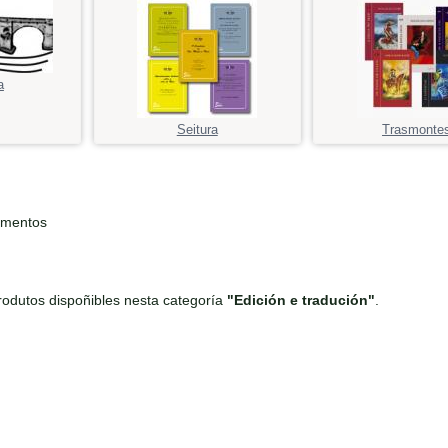
a
Seitura
Trasmonte
ementos
odutos dispoñibles nesta categoría
"Edición e tradución"
.