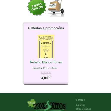
>
Ofertas e promocións
Roberto Blanco Torres
González Pérez, Clodio
6,50 €
4,00 €
Comezo
Empresa
Onde estamos