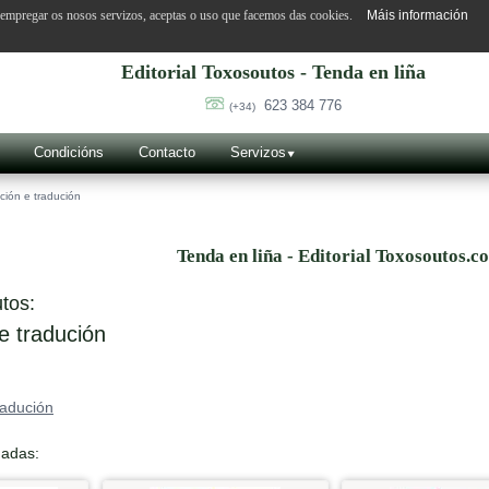
o empregar os nosos servizos, aceptas o uso que facemos das cookies.
Máis información
Editorial Toxosoutos - Tenda en liña
623 384 776
(+34)
Condicións
Contacto
Servizos
ción e tradución
Tenda en liña - Editorial Toxosoutos.c
tos:
e tradución
radución
nadas: