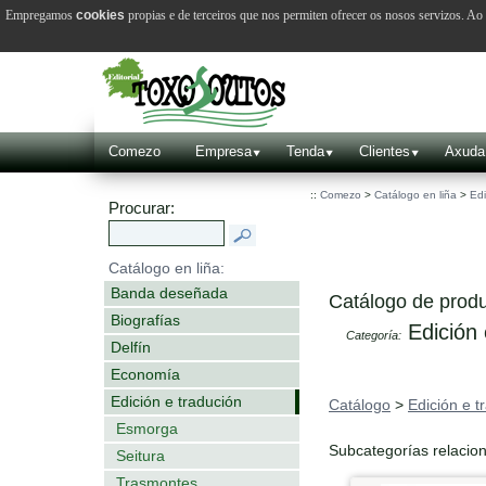
Empregamos
cookies
propias e de terceiros que nos permiten ofrecer os nosos servizos. A
Comezo
Empresa
Tenda
Clientes
Axuda
::
Comezo
>
Catálogo en liña
>
Edi
Procurar:
Catálogo en liña:
Banda deseñada
Catálogo de produ
Biografías
Edición 
Categoría:
Delfín
Economía
Edición e tradución
Catálogo
>
Edición e t
Esmorga
Subcategorías relacio
Seitura
Trasmontes