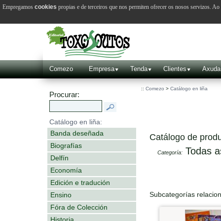
Empregamos
cookies
propias e de terceiros que nos permiten ofrecer os nosos servizos. A
Comezo
Empresa
Tenda
Clientes
Axuda
::
Comezo
>
Catálogo en liña
Procurar:
Catálogo en liña:
Banda deseñada
Catálogo de produ
Biografías
Todas a
Categoría:
Delfín
Economía
Edición e tradución
Subcategorías relacio
Ensino
Fóra de Colección
Historia