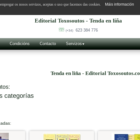
o empregar os nosos servizos, aceptas o uso que facemos das cookies.
Máis información
Editorial Toxosoutos - Tenda en liña
623 384 776
(+34)
Condicións
Contacto
Servizos
Tenda en liña - Editorial Toxosoutos.c
tos:
s categorías
nadas: