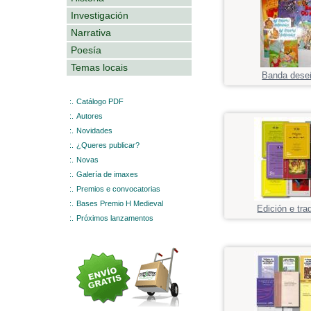
Investigación
Narrativa
Poesía
Temas locais
Banda dese
:.
Catálogo PDF
:.
Autores
:.
Novidades
:.
¿Queres publicar?
:.
Novas
:.
Galería de imaxes
:.
Premios e convocatorias
:.
Bases Premio H Medieval
Edición e tra
:.
Próximos lanzamentos