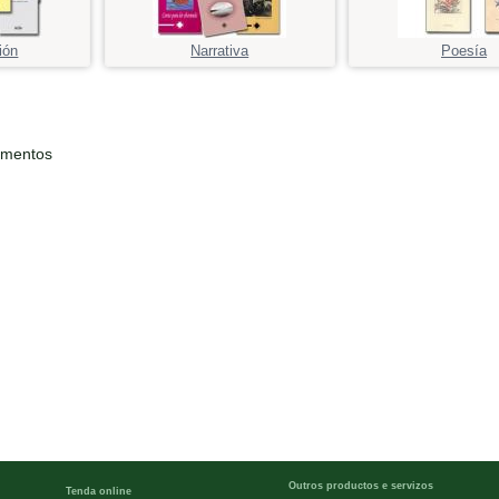
ión
Narrativa
Poesía
ementos
Outros productos e servizos
Tenda online