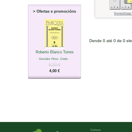
>
Ofertas e promocións
Investigac
Dende 0 até 0 de 0 el
Roberto Blanco Torres
González Pérez, Clodio
6,50 €
4,00 €
Comezo