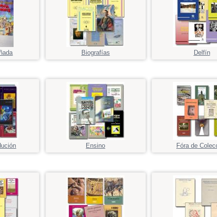
ñada
Biografías
Delfín
dución
Ensino
Fóra de Colec