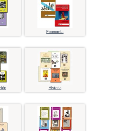
Economía
ción
Historia