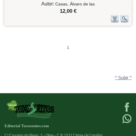
Autor:
Casas, Álvaro de las
12,00 €
1
^ Subir ^
Editorial Toxosoutos.com
C/ Cruceiro do Rego, 2 - Obre - C.P. 15217 Noia (A Coruña)