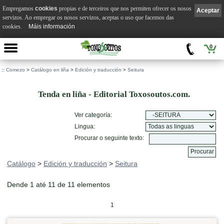
Empregamos
cookies
propias e de terceiros que nos permiten ofrecer os nosos
Aceptar
servizos. Ao empregar os nosos servizos, aceptas o uso que facemos das
cookies.
Máis información
0
::
Comezo
>
Catálogo en liña
>
Edición y traducción
>
Seitura
Tenda en liña - Editorial Toxosoutos.com.
Ver categoría:
Lingua:
Procurar o seguinte texto:
Catálogo
>
Edición y traducción
>
Seitura
Dende 1 até 11 de 11 elementos
1