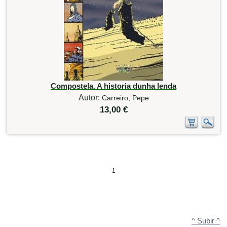
Compostela. A historia dunha lenda
Autor:
Carreiro, Pepe
13,00 €
1
^ Subir ^