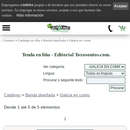
Empregamos
cookies
propias e de terceiros que nos permiten ofrecer os nosos
Aceptar
servizos. Ao empregar os nosos servizos, aceptas o uso que facemos das
cookies.
Máis información
0
::
Comezo
>
Catálogo en liña
>
Banda diseñada
>
Galicia en comic
Tenda en liña - Editorial Toxosoutos.com.
Ver categoría:
Lingua:
Procurar o seguinte texto:
Catálogo
>
Banda diseñada
>
Galicia en comic
Dende 1 até 5 de 5 elementos
1