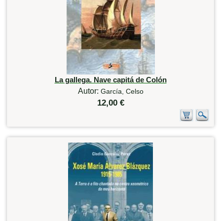
La gallega. Nave capitá de Colón
Autor:
García, Celso
12,00 €