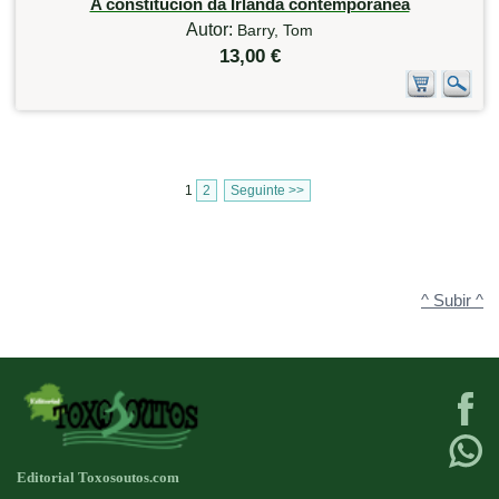
A constitución da Irlanda contemporánea
Autor:
Barry, Tom
13,00 €
1
2
Seguinte >>
^ Subir ^
Editorial Toxosoutos.com