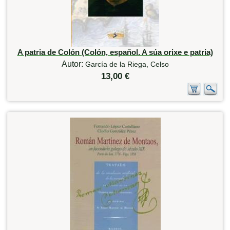
A patria de Colón (Colón, español. A súa orixe e patria)
Autor:
García de la Riega, Celso
13,00 €