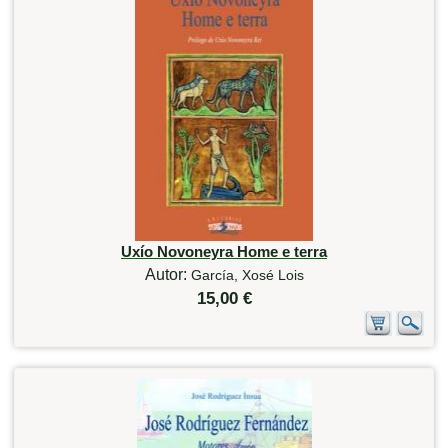
Uxío Novoneyra Home e terra
Autor:
García, Xosé Lois
15,00 €