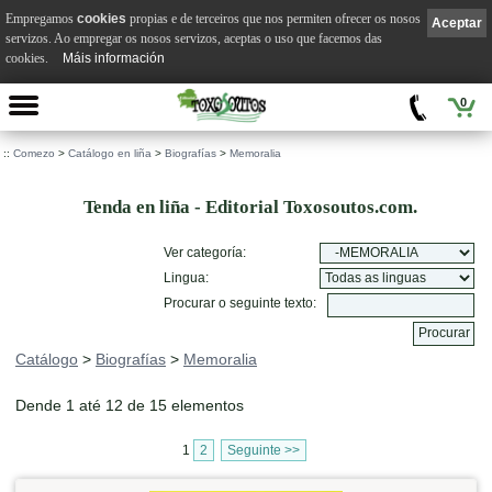
Empregamos
cookies
propias e de terceiros que nos permiten ofrecer os nosos
Aceptar
servizos. Ao empregar os nosos servizos, aceptas o uso que facemos das
cookies.
Máis información
0
::
Comezo
>
Catálogo en liña
>
Biografías
>
Memoralia
Tenda en liña - Editorial Toxosoutos.com.
Ver categoría:
Lingua:
Procurar o seguinte texto:
Catálogo
>
Biografías
>
Memoralia
Dende 1 até 12 de 15 elementos
1
2
Seguinte >>