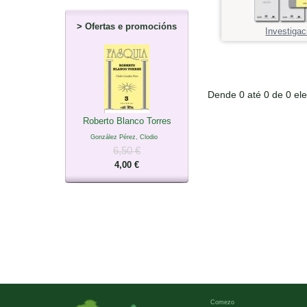
>
Ofertas e promocións
Investigac
Dende 0 até 0 de 0 el
Roberto Blanco Torres
González Pérez, Clodio
6,50 €
4,00 €
Comezo