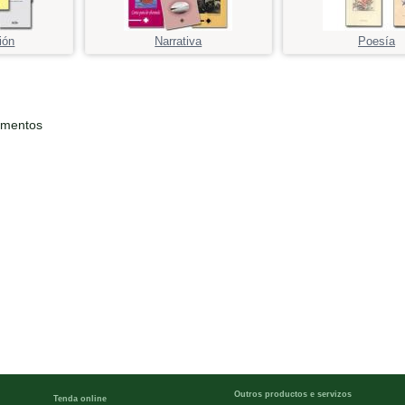
ión
Narrativa
Poesía
ementos
Outros productos e servizos
Tenda online