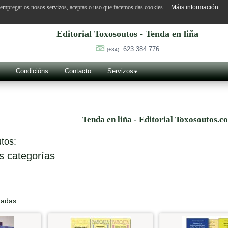
o empregar os nosos servizos, aceptas o uso que facemos das cookies.
Máis información
Editorial Toxosoutos - Tenda en liña
623 384 776
(+34)
Condicións
Contacto
Servizos
Tenda en liña - Editorial Toxosoutos.c
tos:
s categorías
nadas: