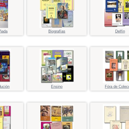
ñada
Biografías
Delfín
dución
Ensino
Fóra de Colec