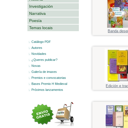
Investigación
Narrativa
Poesía
Temas locais
Banda dese
:.
Catálogo PDF
:.
Autores
:.
Novidades
:.
¿Queres publicar?
:.
Novas
:.
Galería de imaxes
:.
Premios e convocatorias
:.
Bases Premio H Medieval
Edición e tra
:.
Próximos lanzamentos