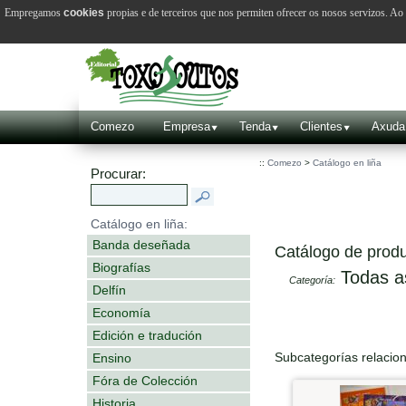
Empregamos
cookies
propias e de terceiros que nos permiten ofrecer os nosos servizos. A
Comezo
Empresa
Tenda
Clientes
Axuda
::
Comezo
>
Catálogo en liña
Procurar:
Catálogo en liña:
Banda deseñada
Catálogo de produ
Biografías
Todas a
Categoría:
Delfín
Economía
Edición e tradución
Subcategorías relacio
Ensino
Fóra de Colección
Historia