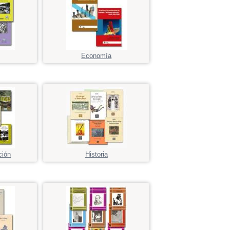
Economía
ción
Historia