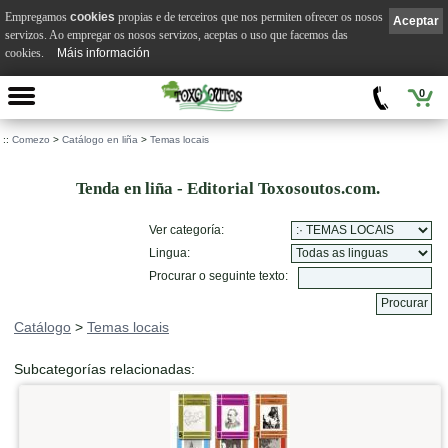
Empregamos
cookies
propias e de terceiros que nos permiten ofrecer os nosos
Aceptar
servizos. Ao empregar os nosos servizos, aceptas o uso que facemos das
cookies.
Máis información
0
::
Comezo
>
Catálogo en liña
>
Temas locais
Tenda en liña - Editorial Toxosoutos.com.
Ver categoría:
Lingua:
Procurar o seguinte texto:
Catálogo
>
Temas locais
Subcategorías relacionadas: