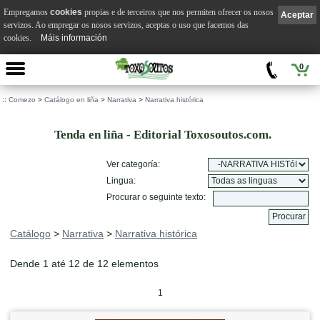
Empregamos
cookies
propias e de terceiros que nos permiten ofrecer os nosos
Aceptar
servizos. Ao empregar os nosos servizos, aceptas o uso que facemos das
cookies.
Máis información
0
::
Comezo
>
Catálogo en liña
>
Narrativa
>
Narrativa histórica
Tenda en liña - Editorial Toxosoutos.com.
Ver categoría:
Lingua:
Procurar o seguinte texto:
Catálogo
>
Narrativa
>
Narrativa histórica
Dende 1 até 12 de 12 elementos
1