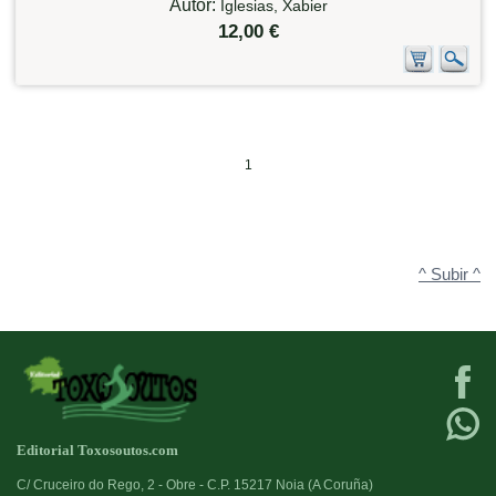
Autor:
Iglesias, Xabier
12,00 €
1
^ Subir ^
Editorial Toxosoutos.com
C/ Cruceiro do Rego, 2 - Obre - C.P. 15217 Noia (A Coruña)