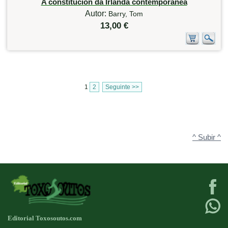
A constitución da Irlanda contemporánea
Autor:
Barry, Tom
13,00 €
1
2
Seguinte >>
^ Subir ^
Editorial Toxosoutos.com