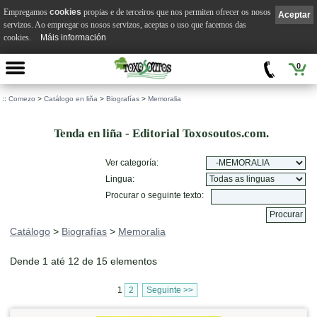
Empregamos
cookies
propias e de terceiros que nos permiten ofrecer os nosos
Aceptar
servizos. Ao empregar os nosos servizos, aceptas o uso que facemos das
cookies.
Máis información
0
::
Comezo
>
Catálogo en liña
>
Biografías
>
Memoralia
Tenda en liña - Editorial Toxosoutos.com.
Ver categoría:
Lingua:
Procurar o seguinte texto:
Catálogo
>
Biografías
>
Memoralia
Dende 1 até 12 de 15 elementos
1
2
Seguinte >>