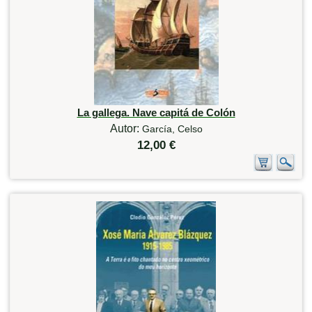
La gallega. Nave capitá de Colón
Autor:
García, Celso
12,00 €