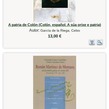
A patria de Colón (Colón, español. A súa orixe e patria)
Autor:
García de la Riega, Celso
13,00 €