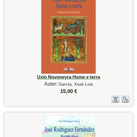
Uxío Novoneyra Home e terra
Autor:
García, Xosé Lois
15,00 €