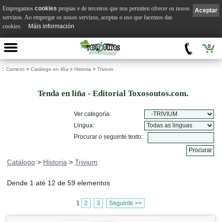
Empregamos
cookies
propias e de terceiros que nos permiten ofrecer os nosos
Aceptar
servizos. Ao empregar os nosos servizos, aceptas o uso que facemos das
cookies.
Máis información
0
::
Comezo
>
Catálogo en liña
>
Historia
>
Trivium
Tenda en liña - Editorial Toxosoutos.com.
Ver categoría:
Lingua:
Procurar o seguinte texto:
Catálogo
>
Historia
>
Trivium
Dende 1 até 12 de 59 elementos
1
2
3
Seguinte >>