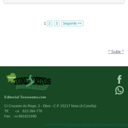
1
2
3
Seguinte >>
^ Subir ^
Editorial Toxosoutos.com
C/ Cruceiro do Rego, 2 - Obre - C.P. 15217 Noia (A Coruña)
Tlf:
623 384 776
+34
Fax:
981821690
+34
Deseño web:->
kantaronet - Deseño de páxinas web en Galicia